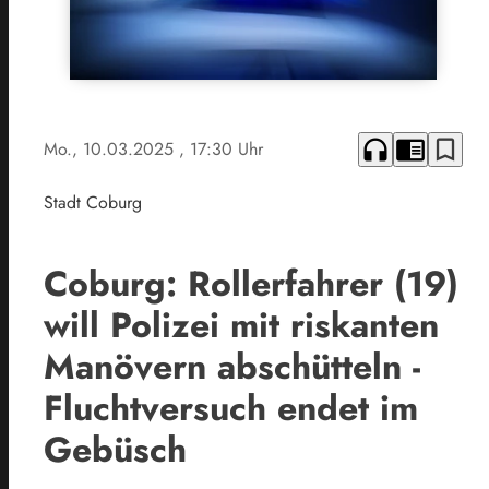
headphones
chrome_reader_mode
bookmark_border
Mo., 10.03.2025
, 17:30 Uhr
Stadt Coburg
Coburg: Rollerfahrer (19)
will Polizei mit riskanten
Manövern abschütteln -
Fluchtversuch endet im
Gebüsch