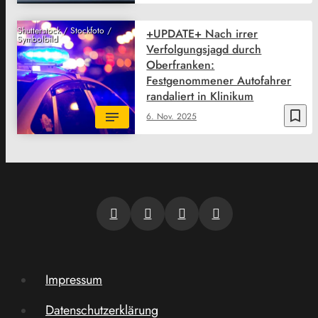
Shutterstock / Stockfoto /
+UPDATE+ Nach irrer
Symbolbild
Verfolgungsjagd durch
Oberfranken:
Festgenommener Autofahrer
randaliert in Klinikum
bookmark_border
6. Nov. 2025
Impressum
Datenschutzerklärung