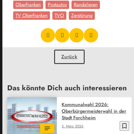
Oberfranken
Postautos
Randalieren
TV Oberfranken
TVO
Zerstörung
Zurück
Das könnte Dich auch interessieren
Kommunalwahl 2026:
Oberbürgermeisterwahl in der
Stadt Forchheim
bookmark_border
3. März 2026