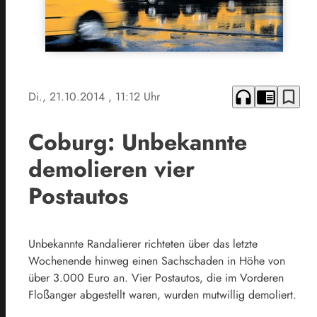
headphones
chrome_reader_mode
bookmark_border
Di., 21.10.2014
, 11:12 Uhr
Coburg: Unbekannte
demolieren vier
Postautos
Unbekannte Randalierer richteten über das letzte
Wochenende hinweg einen Sachschaden in Höhe von
über 3.000 Euro an. Vier Postautos, die im Vorderen
Floßanger abgestellt waren, wurden mutwillig demoliert.