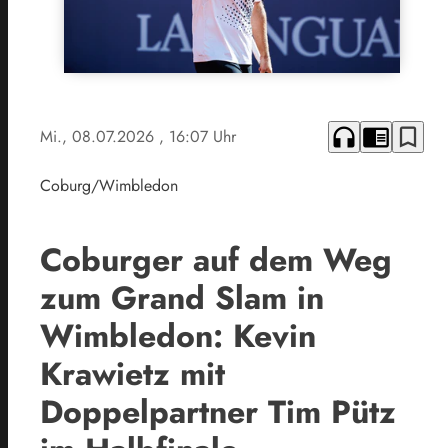
headphones
chrome_reader_mode
bookmark_border
Mi., 08.07.2026
, 16:07 Uhr
Coburg/Wimbledon
Coburger auf dem Weg
zum Grand Slam in
Wimbledon: Kevin
Krawietz mit
Doppelpartner Tim Pütz