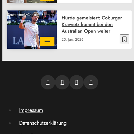
Shutterstock/Christian Bertrand
Hürde gemeistert: Coburger
Krawietz kommt bei den
Australian Open weiter
bookmark_border
20. Jan. 2026
Impressum
Datenschutzerklärung