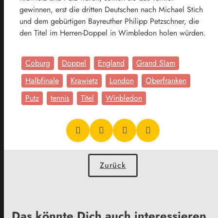
gewinnen, erst die dritten Deutschen nach Michael Stich
und dem gebürtigen Bayreuther Philipp Petzschner, die
den Titel im Herren-Doppel in Wimbledon holen würden.
Coburg
Doppel
England
Grand Slam
Halbfinale
Krawietz
London
Oberfranken
Putz
tennis
Titel
Winbledon
Zurück
Das könnte Dich auch interessieren