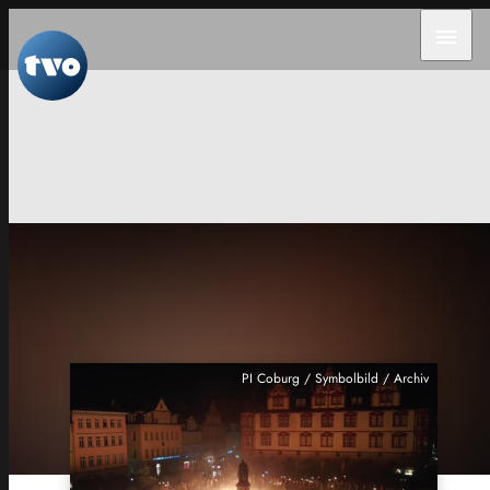
menu
PI Coburg / Symbolbild / Archiv