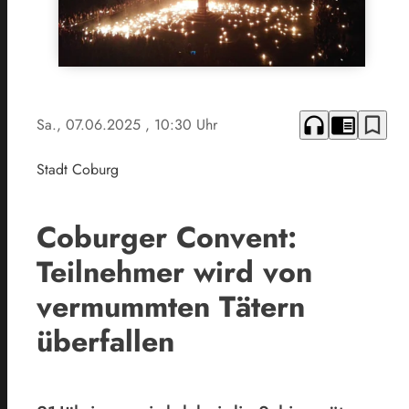
headphones
chrome_reader_mode
bookmark_border
Sa., 07.06.2025
, 10:30 Uhr
Stadt Coburg
Coburger Convent:
Teilnehmer wird von
vermummten Tätern
überfallen