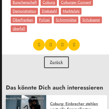
Burschenschaft
Coburg
Coburger Convent
Demonstration
Diebstahl
Marktplatz
Oberfranken
Polizei
Schirmmütze
Schubserei
überfall
Zurück
Das könnte Dich auch interessieren
Shutterstock/Stockfoto/Symbolbild
Coburg: Einbrecher stehlen