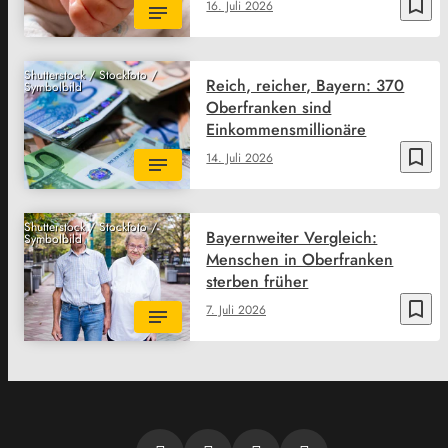
bookmark_border
16. Juli 2026
Shutterstock / Stockfoto /
Reich, reicher, Bayern: 370
Symbolbild
Oberfranken sind
Einkommensmillionäre
bookmark_border
14. Juli 2026
Shutterstock / Stockfoto /
Bayernweiter Vergleich:
Symbolbild
Menschen in Oberfranken
sterben früher
bookmark_border
7. Juli 2026