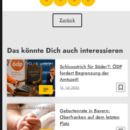
Zurück
Das könnte Dich auch interessieren
TVO / KI generiert
Schlussstrich für Söder?: ÖDP
fordert Begrenzung der
Amtszeit!
bookmark_border
16. Juli 2026
ck/Stockfoto/Symbolbild/M21Perfect
Geburtenrate in Bayern:
Oberfranken auf dem letzten
Platz