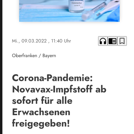
headphones
chrome_reader_mode
bookmark_border
Mi., 09.03.2022
, 11:40 Uhr
Oberfranken / Bayern
Corona-Pandemie:
Novavax-Impfstoff ab
sofort für alle
Erwachsenen
freigegeben!