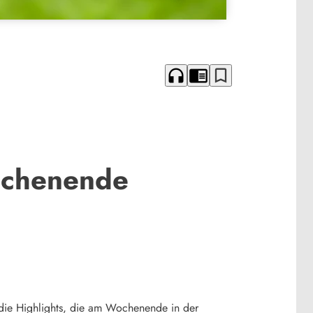
headphones
chrome_reader_mode
bookmark_border
Wochenende
die Highlights, die am Wochenende in der