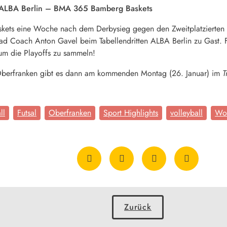
: ALBA Berlin – BMA 365 Bamberg Baskets
ets eine Woche nach dem Derbysieg gegen den Zweitplatzierten
ad Coach Anton Gavel beim Tabellendritten ALBA Berlin zu Gast. F
um die Playoffs zu sammeln!
s Oberfranken gibt es dann am kommenden Montag (26. Januar) im
T
ll
Futsal
Oberfranken
Sport Highlights
volleyball
Wo
Zurück