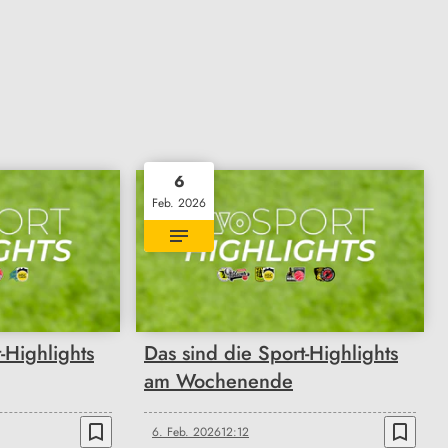
6
Feb. 2026
-Highlights
Das sind die Sport-Highlights
am Wochenende
bookmark_border
bookmark_border
6. Feb. 2026
12:12