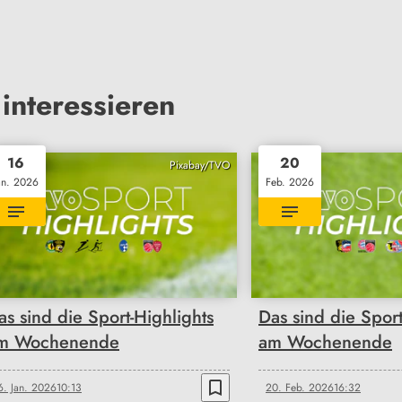
interessieren
16
20
Pixabay/TVO
an. 2026
Feb. 2026
as sind die Sport-Highlights
Das sind die Sport
m Wochenende
am Wochenende
bookmark_border
6. Jan. 2026
10:13
20. Feb. 2026
16:32