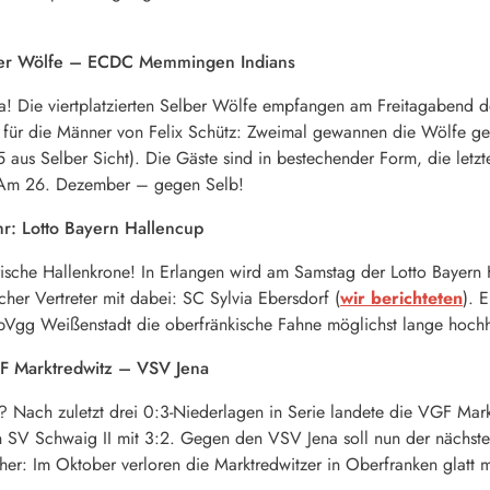
elber Wölfe – ECDC Memmingen Indians
na! Die viertplatzierten Selber Wölfe empfangen am Freitagabend 
i für die Männer von Felix Schütz: Zweimal gewannen die Wölfe geg
5 aus Selber Sicht). Die Gäste sind in bestechender Form, die let
? Am 26. Dezember – gegen Selb!
hr: Lotto Bayern Hallencup
he Hallenkrone! In Erlangen wird am Samstag der Lotto Bayern Ha
cher Vertreter mit dabei: SC Sylvia Ebersdorf (
wir berichteten
). 
e SpVgg Weißenstadt die oberfränkische Fahne möglichst lange hochh
GF Marktredwitz – VSV Jena
ge? Nach zuletzt drei 0:3-Niederlagen in Serie landete die VGF M
 SV Schwaig II mit 3:2. Gegen den VSV Jena soll nun der nächste
 her: Im Oktober verloren die Marktredwitzer in Oberfranken glatt m