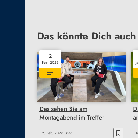
Das könnte Dich auch 
2
Feb. 2026
J
Das sehen Sie am
D
Montagabend im Treffer
a
bookmark_border
2. Feb. 2026
13:36
1