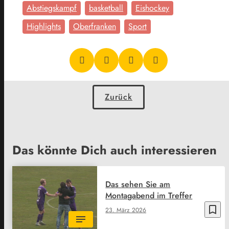
Abstiegskampf
basketball
Eishockey
Highlights
Oberfranken
Sport
Zurück
Das könnte Dich auch interessieren
Das sehen Sie am
Montagabend im Treffer
bookmark_border
23. März 2026