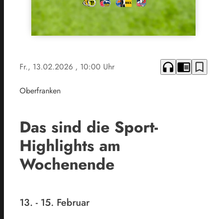
headphones
chrome_reader_mode
bookmark_border
Fr., 13.02.2026
, 10:00 Uhr
Oberfranken
Das sind die Sport-
Highlights am
Wochenende
13. - 15. Februar