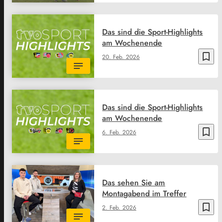
Das sind die Sport-Highlights
am Wochenende
bookmark_border
20. Feb. 2026
Das sind die Sport-Highlights
am Wochenende
bookmark_border
6. Feb. 2026
Das sehen Sie am
Montagabend im Treffer
bookmark_border
2. Feb. 2026