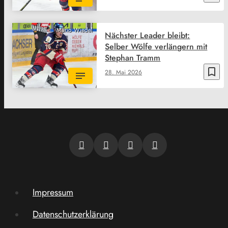
Mario Wiedel
Nächster Leader bleibt:
Selber Wölfe verlängern mit
Stephan Tramm
bookmark_border
28. Mai 2026
Impressum
Datenschutzerklärung