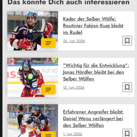
Das könnte Dich auch interessieren
Foto: Mario Wiedel
Kader der Selber Wölfe:
Routinier Fabjon Kuqi bleibt
im Rudel
bookmark_border
25. Juni 2026
Mario Wiedel
"Wichtig für die Entwicklung":
Jonas Hördler bleibt bei den
Selber Wölfen
bookmark_border
12. Juni 2026
Mario Wiedel
Erfahrener Angreifer bleibt:
Daniel Weiss verlängert bei
den Selber Wölfen
bookmark_border
1. Juni 2026