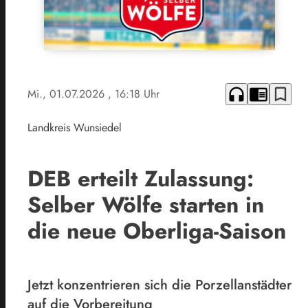
headphones
chrome_reader_mode
bookmark_border
Mi., 01.07.2026
, 16:18 Uhr
Landkreis Wunsiedel
DEB erteilt Zulassung:
Selber Wölfe starten in
die neue Oberliga-Saison
Jetzt konzentrieren sich die Porzellanstädter
auf die Vorbereitung