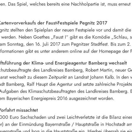
en. Das Spiel, welches bereits eine Nachholpartie ist, muss erneut
artenvorverkaufs der Faust-Festspiele Pegnitz 2017
gnitz stellten den Spielplan der neuen Festspiele vor und damit di
 werden. Neben Goethes „Faust I“ gibt es die Komödie „Schlau, s
n am Sonntag, den 16. Juli 2017 zum Pegnitzer Stadtfest. Bis zum 
nformationen gibt es unter anderem online auf der Homepage der Fa
ftsführung der Klima- und Energieagentur Bamberg wechselt
chutzbeauftragte des Landkreises Bamberg, Robert Martin, neuer Ge
rat wechselt zu diesem Zeitpunkt an Landrat Johann Kalb. In den v
adt Bamberg, Ralf Haupt die Agentur und setzte zahlreiche Projekt
ie Aufgaben des Klimaschutzbeauftragten des Landkreises Bamberg. 
em Bayerischen Energiepreis 2016 ausgezeichnet worden.
orfahrt missachtet
00 Euro Sachschaden und zwei Leichtverletzte ist die Bilanz eines
) an der Einmündung Bayernstraße / Hauptstraße in Hochstadt am M
Bayernstraße und bog in die Hauptstraße ein. Hierbei übersah sie e