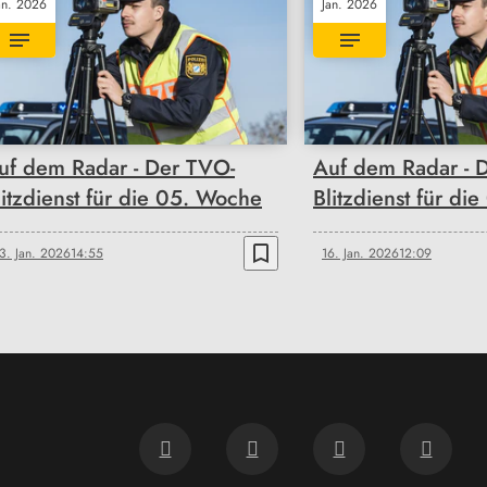
an. 2026
Jan. 2026
uf dem Radar - Der TVO-
Auf dem Radar - 
litzdienst für die 05. Woche
Blitzdienst für d
bookmark_border
3. Jan. 2026
14:55
16. Jan. 2026
12:09