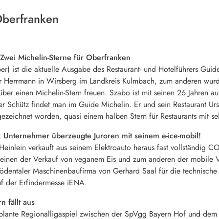
Oberfranken
Zwei Michelin-Sterne für Oberfranken
 ist die aktuelle Ausgabe des Restaurant- und Hotelführers Guide
er Herrmann in Wirsberg im Landkreis Kulmbach, zum anderen wurd
ber einen Michelin-Stern freuen. Szabo ist mit seinen 26 Jahren a
 Schütz findet man im Guide Michelin. Er und sein Restaurant Urs
eichnet worden, quasi einem halben Stern für Restaurants mit sehr
 Unternehmer überzeugte Juroren mit seinem e-ice-mobil!
inlein verkauft aus seinem Elektroauto heraus fast vollständig CO2
nen der Verkauf von veganem Eis und zum anderen der mobile Verk
Rödentaler Maschinenbaufirma von Gerhard Saal für die technische
auf der Erfindermesse iENA.
 fällt aus
lante Regionalligaspiel zwischen der SpVgg Bayern Hof und dem 1