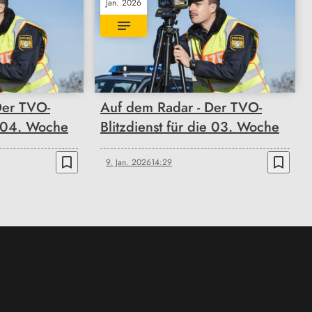
Jan. 2026
Der TVO-
Auf dem Radar - Der TVO-
ie 04. Woche
Blitzdienst für die 03. Woche
bookmark_border
bookmark_border
9. Jan. 2026
14:29