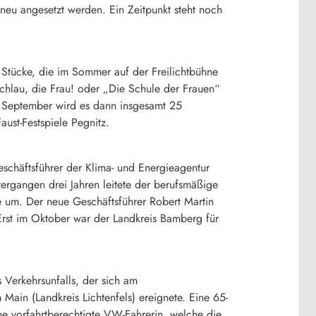
 neu angesetzt werden. Ein Zeitpunkt steht noch
e Stücke, die im Sommer auf der Freilichtbühne
chlau, die Frau! oder „Die Schule der Frauen“
2. September wird es dann insgesamt 25
ust-Festspiele Pegnitz.
schäftsführer der Klima- und Energieagentur
ergangen drei Jahren leitete der berufsmäßige
e um. Der neue Geschäftsführer Robert Martin
Erst im Oktober war der Landkreis Bamberg für
 Verkehrsunfalls, der sich am
ain (Landkreis Lichtenfels) ereignete. Eine 65-
ine vorfahrtberechtigte VW-Fahrerin, welche die