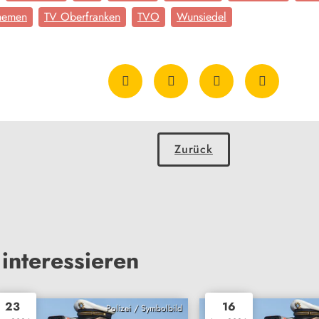
hemen
TV Oberfranken
TVO
Wunsiedel
Zurück
interessieren
23
16
Polizei / Symbolbild