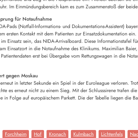
befuhr. Im Einmündungsbereich kam es zum Zusammenstoß der beide
sprung für Notaufnahme
A-Pads (Notfall-Informations- und Dokumentations-Assistent) bayern
dem ersten Kontakt mit dem Patienten zur Einsatzdokumentation ei
 Einsatz sein, das NIDA-Arrivalboard. Diese Informationstafel für
m Einsatzort in die Notaufnahme des Klinikums. Maximilian Baier,
Patientendaten erst bei Übergabe vom Rettungswagen in die Notaufn
ert gegen Moskau
erneut in letzter Sekunde ein Spiel in der Euroleague verloren. Tro
ichte es erneut nicht zu einem Sieg. Mit der Schlusssirene trafen 
e in Folge auf europäischem Parkett. Die der Tabelle liegen die Ba
Forchheim
Hof
Kronach
Kulmbach
Lichtenfels
Nac