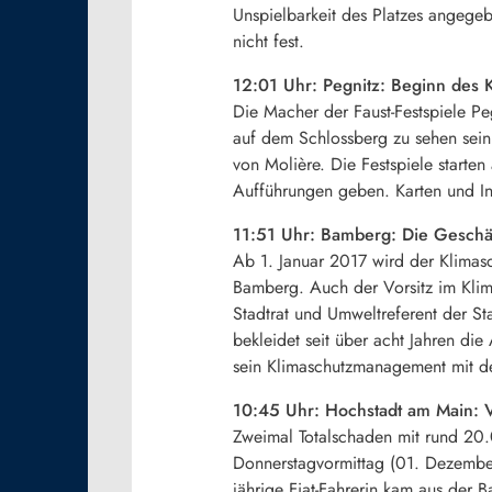
Unspielbarkeit des Platzes angegeb
nicht fest.
12:01 Uhr: Pegnitz: Beginn des K
Die Macher der Faust-Festspiele Pe
auf dem Schlossberg zu sehen sein
von Molière. Die Festspiele starte
Aufführungen geben.
Karten und I
11:51 Uhr: Bamberg: Die Geschä
Ab 1. Januar 2017 wird der Klimas
Bamberg. Auch der Vorsitz im Klima
Stadtrat und Umweltreferent der St
bekleidet seit über acht Jahren d
sein Klimaschutzmanagement mit d
10:45 Uhr: Hochstadt am Main: V
Zweimal Totalschaden mit rund 20.0
Donnerstagvormittag (01. Dezember
jährige Fiat-Fahrerin kam aus der 