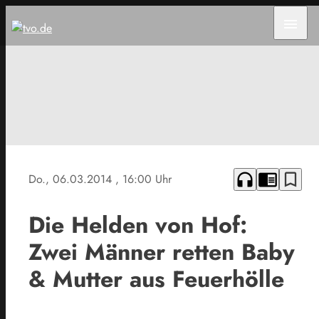
menu
headphones
chrome_reader_mode
bookmark_border
Do., 06.03.2014
, 16:00 Uhr
Die Helden von Hof:
Zwei Männer retten Baby
& Mutter aus Feuerhölle