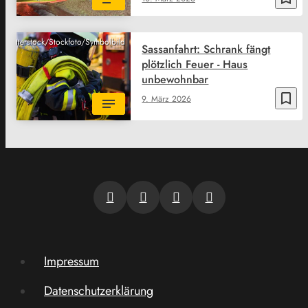
Shutterstock/Stockfoto/Symbolbild
Sassanfahrt: Schrank fängt
plötzlich Feuer - Haus
unbewohnbar
bookmark_border
9. März 2026
Impressum
Datenschutzerklärung