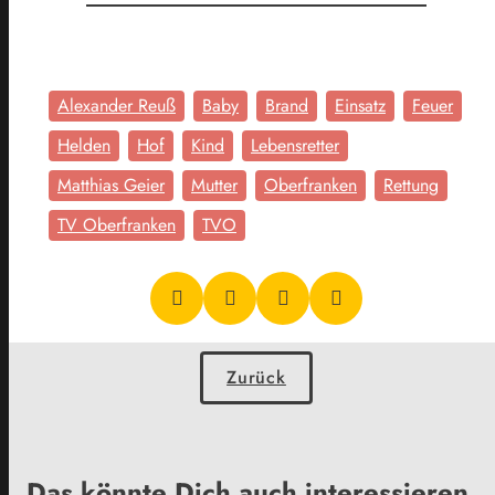
Alexander Reuß
Baby
Brand
Einsatz
Feuer
Helden
Hof
Kind
Lebensretter
Matthias Geier
Mutter
Oberfranken
Rettung
TV Oberfranken
TVO
Zurück
Das könnte Dich auch interessieren