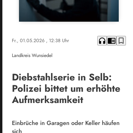
headphones
chrome_reader_mode
bookmark_border
Fr., 01.05.2026
, 12:38 Uhr
Landkreis Wunsiedel
Diebstahlserie in Selb:
Polizei bittet um erhöhte
Aufmerksamkeit
Einbrüche in Garagen oder Keller häufen
sich