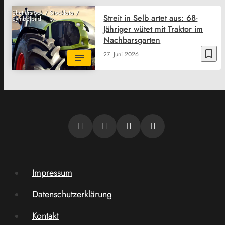
Shutterstock / Stockfoto /
Streit in Selb artet aus: 68-
Symbolbild
Jähriger wütet mit Traktor im
Nachbarsgarten
bookmark_border
27. Juni 2026
Impressum
Datenschutzerklärung
Kontakt