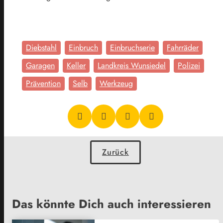
Diebstahl
Einbruch
Einbruchserie
Fahrräder
Garagen
Keller
Landkreis Wunsiedel
Polizei
Prävention
Selb
Werkzeug
Zurück
Das könnte Dich auch interessieren