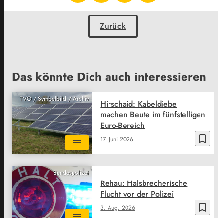
Zurück
Das könnte Dich auch interessieren
TVO / Symbolbild / Archiv
Hirschaid: Kabeldiebe
machen Beute im fünfstelligen
Euro-Bereich
bookmark_border
17. Juni 2026
Bundespolizei
Rehau: Halsbrecherische
Flucht vor der Polizei
bookmark_border
3. Aug. 2026