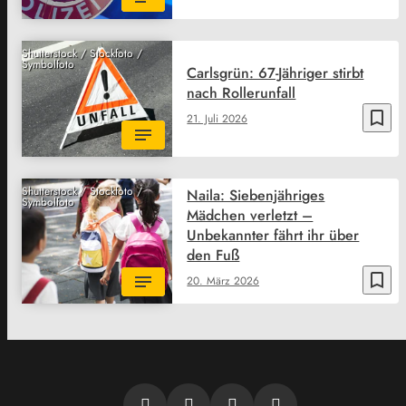
Shutterstock / Stockfoto /
Symbolfoto
Carlsgrün: 67-Jähriger stirbt
nach Rollerunfall
bookmark_border
21. Juli 2026
Shutterstock / Stockfoto /
Naila: Siebenjähriges
Symbolfoto
Mädchen verletzt –
Unbekannter fährt ihr über
den Fuß
bookmark_border
20. März 2026