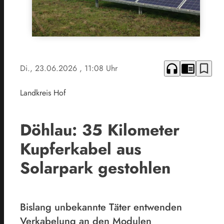
headphones
chrome_reader_mode
bookmark_border
Di., 23.06.2026
, 11:08 Uhr
Landkreis Hof
Döhlau: 35 Kilometer
Kupferkabel aus
Solarpark gestohlen
Bislang unbekannte Täter entwenden
Verkabelung an den Modulen