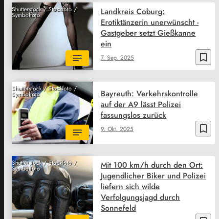
Shutterstock / Stockfoto /
Landkreis Coburg:
Symbolfoto
Erotiktänzerin unerwünscht -
Gastgeber setzt Gießkanne
ein
bookmark_border
7. Sep. 2025
Shutterstock / Stockfoto /
Bayreuth: Verkehrskontrolle
Symbolfoto
auf der A9 lässt Polizei
fassungslos zurück
bookmark_border
9. Okt. 2025
Shutterstock / Stockfoto /
Mit 100 km/h durch den Ort:
Symbolfoto
Jugendlicher Biker und Polizei
liefern sich wilde
Verfolgungsjagd durch
Sonnefeld