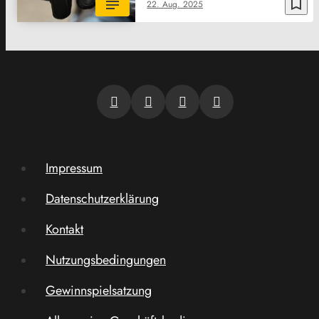
bookmark_border
22. Aug. 2025
Impressum
Datenschutzerklärung
Kontakt
Nutzungsbedingungen
Gewinnspielsatzung