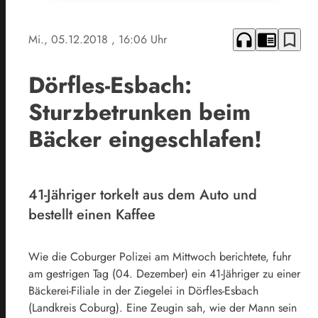
headphones
chrome_reader_mode
bookmark_border
Mi., 05.12.2018
, 16:06 Uhr
Dörfles-Esbach:
Sturzbetrunken beim
Bäcker eingeschlafen!
41-Jähriger torkelt aus dem Auto und
bestellt einen Kaffee
Wie die Coburger Polizei am Mittwoch berichtete, fuhr
am gestrigen Tag (04. Dezember) ein 41-Jähriger zu einer
Bäckerei-Filiale in der Ziegelei in Dörfles-Esbach
(Landkreis Coburg). Eine Zeugin sah, wie der Mann sein