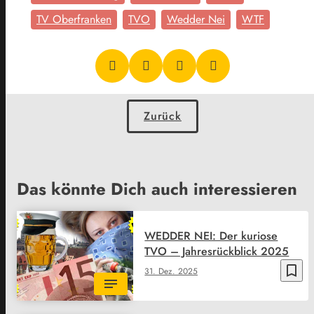
TV Oberfranken
TVO
Wedder Nei
WTF
Zurück
Das könnte Dich auch interessieren
WEDDER NEI: Der kuriose
TVO – Jahresrückblick 2025
bookmark_border
31. Dez. 2025