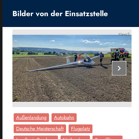
Bilder von der Einsatzstelle
News5
chevron_right
Außenlandung
Autobahn
Deutsche Meisterschaft
Flugplatz