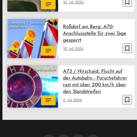
bookmark_border
10. Juli 2026
Shutterstock / Stockfoto /
Roßdorf am Berg: A70-
Symbolfoto
Anschlussstelle für zwei Tage
gesperrt
bookmark_border
10. Juli 2026
Bundespolizei
A73 / Hirschaid: Flucht auf
der Autobahn - Porschefahrer
rast mit über 200 km/h über
den Standstreifen
bookmark_border
2. Juli 2026