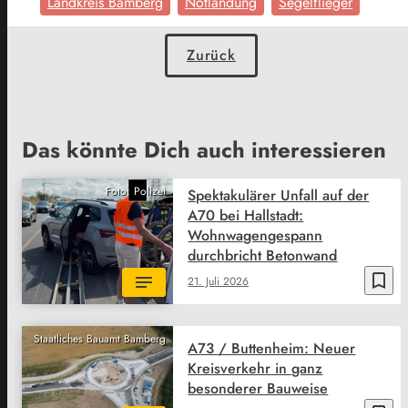
Landkreis Bamberg
Notlandung
Segelflieger
Zurück
Das könnte Dich auch interessieren
Foto: Polizei
Spektakulärer Unfall auf der
A70 bei Hallstadt:
Wohnwagengespann
durchbricht Betonwand
bookmark_border
21. Juli 2026
Staatliches Bauamt Bamberg
A73 / Buttenheim: Neuer
Kreisverkehr in ganz
besonderer Bauweise