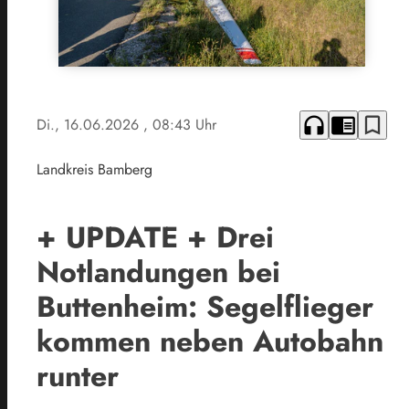
headphones
chrome_reader_mode
bookmark_border
Di., 16.06.2026
, 08:43 Uhr
Landkreis Bamberg
+ UPDATE + Drei
Notlandungen bei
Buttenheim: Segelflieger
kommen neben Autobahn
runter