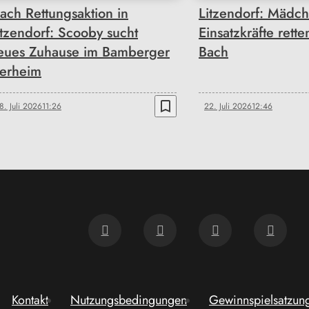
ach Rettungsaktion in
Litzendorf: Mädc
itzendorf: Scooby sucht
Einsatzkräfte rett
eues Zuhause im Bamberger
Bach
ierheim
bookmark_border
8. Juli 2026
11:26
22. Juli 2026
12:46
Kontakt
Nutzungsbedingungen
Gewinnspielsatzun