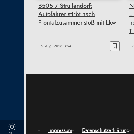
B505 / Strullendorf:
N
Autofahrer stirbt nach
L
Frontalzusammenstoß mit Lkw
n
T
bookmark_border
5. Aug. 2026
13:54
2
Impressum
Datenschutzerklärung
19°