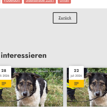
Pödeldorf
Staatsstraße 2281
Unfall
Zurück
interessieren
28
22
Feuerwehr Litzendorf
uli 2026
Juli 2026