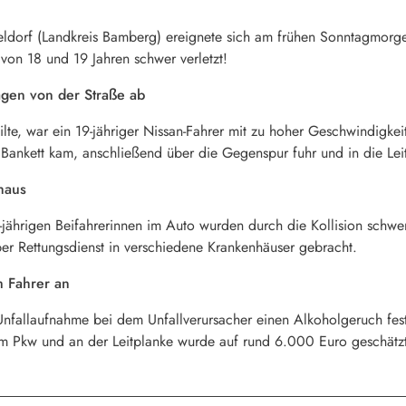
ldorf (Landkreis Bamberg) ereignete sich am frühen Sonntagmorgen
 von 18 und 19 Jahren schwer verletzt!
agen von der Straße ab
lte, war ein 19-jähriger Nissan-Fahrer mit zu hoher Geschwindigkeit
Bankett kam, anschließend über die Gegenspur fuhr und in die Leit
haus
-jährigen Beifahrerinnen im Auto wurden durch die Kollision schwer
 per Rettungsdienst in verschiedene Krankenhäuser gebracht.
m Fahrer an
Unfallaufnahme bei dem Unfallverursacher einen Alkoholgeruch fe
 Pkw und an der Leitplanke wurde auf rund 6.000 Euro geschätzt