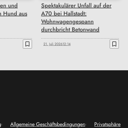
hen und
Spektakulärer Unfall auf der
en Hund aus
A70 bei Hallstadt:
Wohnwagengespann
durchbricht Betonwand
bookmark_border
bookmark_border
21. Juli 2026
12:14
g
Allgemeine Geschäftsbedingungen
Privatsphäre