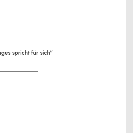
es spricht für sich"
ews5
News5