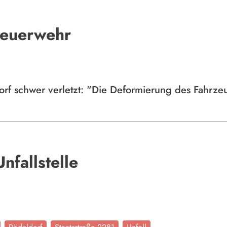
Feuerwehr
rf schwer verletzt: "Die Deformierung des Fahrzeug
nfallstelle
News5
N