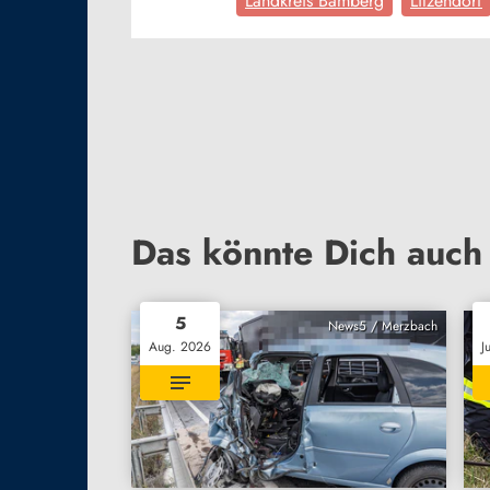
Landkreis Bamberg
Litzendorf
Das könnte Dich auch 
5
News5 / Merzbach
Aug. 2026
J