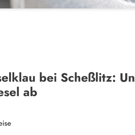
selklau bei Scheßlitz: 
esel ab
eise