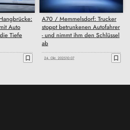
Hangbrücke:
A70 / Memmelsdorf: Trucker
 mit Auto
stoppt betrunkenen Autofahrer
die Tiefe
- und nimmt ihm den Schlüssel
ab
bookmark_border
bookmark_border
24. Okt. 2025
10:07