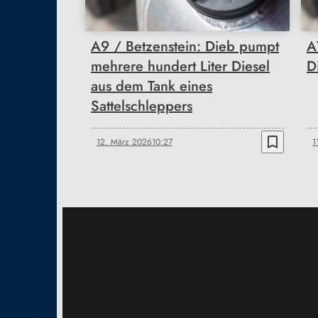
A9 / Betzenstein: Dieb pumpt
A
mehrere hundert Liter Diesel
D
aus dem Tank eines
Sattelschleppers
bookmark_border
12. März 2026
10:27
1