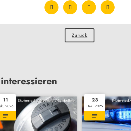
Zurück
interessieren
11
23
Shutterstock / Stockfoto / Symbolfoto
Shutterstock
eb. 2026
Dez. 2025