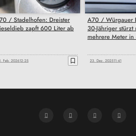
70 / Stadelhofen: Dreister
A70 / Würgauer 
ieseldieb zapft 600 Liter ab
30-Jähriger stürzt
mehrere Meter in 
bookmark_border
1. Feb. 2026
12:25
23. Dez. 2025
11:41