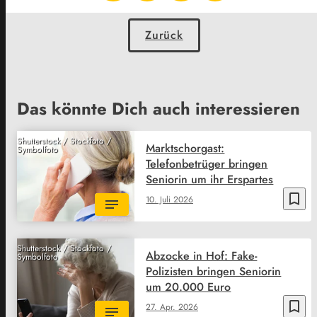
Zurück
Das könnte Dich auch interessieren
Shutterstock / Stockfoto /
Marktschorgast:
Symbolfoto
Telefonbetrüger bringen
Seniorin um ihr Erspartes
bookmark_border
10. Juli 2026
Shutterstock / Stockfoto /
Abzocke in Hof: Fake-
Symbolfoto
Polizisten bringen Seniorin
um 20.000 Euro
bookmark_border
27. Apr. 2026