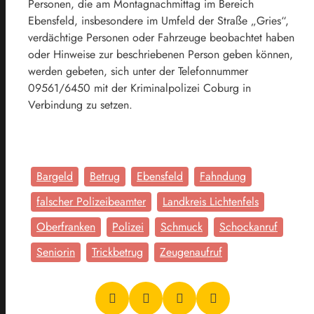
Personen, die am Montagnachmittag im Bereich
Ebensfeld, insbesondere im Umfeld der Straße „Gries“,
verdächtige Personen oder Fahrzeuge beobachtet haben
oder Hinweise zur beschriebenen Person geben können,
werden gebeten, sich unter der Telefonnummer
09561/6450 mit der Kriminalpolizei Coburg in
Verbindung zu setzen.
Bargeld
Betrug
Ebensfeld
Fahndung
falscher Polizeibeamter
Landkreis Lichtenfels
Oberfranken
Polizei
Schmuck
Schockanruf
Seniorin
Trickbetrug
Zeugenaufruf