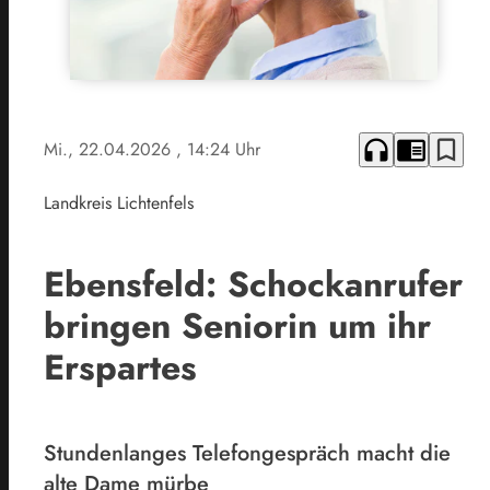
headphones
chrome_reader_mode
bookmark_border
Mi., 22.04.2026
, 14:24 Uhr
Landkreis Lichtenfels
Ebensfeld: Schockanrufer
bringen Seniorin um ihr
Erspartes
Stundenlanges Telefongespräch macht die
alte Dame mürbe