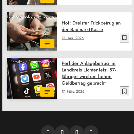
Shutterstock/Stockfoto/Symbolbild
Hof: Dreister Trickbetrug an
der Baumarkt-Kasse
bookmark_border
21. Apr. 2026
Primakov / Shutterstock.com
Perfider Anlagebetrug im
Landkreis Lichtenfels: 57-
Jähriger wird um hohen
Geldbetrag gebracht
bookmark_border
17. März 2026