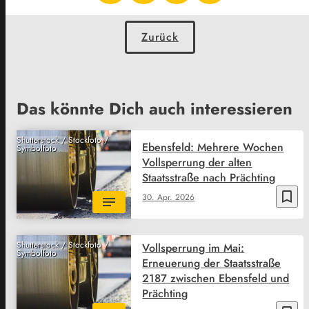
Zurück
Das könnte Dich auch interessieren
Shutterstock / Stockfoto /
Ebensfeld: Mehrere Wochen
Symbolfoto
Vollsperrung der alten
Staatsstraße nach Prächting
bookmark_border
30. Apr. 2026
Shutterstock / Stockfoto /
Vollsperrung im Mai:
Symbolfoto
Erneuerung der Staatsstraße
2187 zwischen Ebensfeld und
Prächting