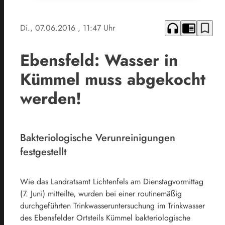
headphones
chrome_reader_mode
bookmark_border
Di., 07.06.2016
, 11:47 Uhr
Ebensfeld: Wasser in
Kümmel muss abgekocht
werden!
Bakteriologische Verunreinigungen
festgestellt
Wie das Landratsamt Lichtenfels am Dienstagvormittag
(7. Juni) mitteilte, wurden bei einer routinemäßig
durchgeführten Trinkwasseruntersuchung im Trinkwasser
des Ebensfelder Ortsteils Kümmel bakteriologische