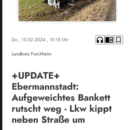
headphones
chrome_reader_mode
bookmark_border
Do., 15.02.2024
, 15:15 Uhr
Landkreis Forchheim
+UPDATE+
Ebermannstadt:
Aufgeweichtes Bankett
rutscht weg - Lkw kippt
neben Straße um