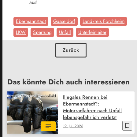
aus!
Ebermannstadt
Gasseldorf
Landkreis Forchheim
LKW
Sperrung
Unfall
Unterleinleiter
Zurück
Das könnte Dich auch interessieren
Shutterstock/Stockfoto/Symbolbild
Illegales Rennen bei
Ebermannstadt?:
Motorradfahrer nach Unfall
lebensgefährlich verletzt
bookmark_border
19. Juli 2026