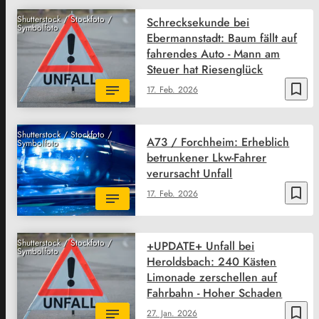
Shutterstock / Stockfoto /
Schrecksekunde bei
Symbolfoto
Ebermannstadt: Baum fällt auf
fahrendes Auto - Mann am
Steuer hat Riesenglück
bookmark_border
17. Feb. 2026
Shutterstock / Stockfoto /
A73 / Forchheim: Erheblich
Symbolfoto
betrunkener Lkw-Fahrer
verursacht Unfall
bookmark_border
17. Feb. 2026
Shutterstock / Stockfoto /
+UPDATE+ Unfall bei
Symbolfoto
Heroldsbach: 240 Kästen
Limonade zerschellen auf
Fahrbahn - Hoher Schaden
bookmark_border
27. Jan. 2026