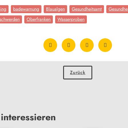
ing
badewarnung
Blaualgen
Gesundheitsamt
Gesundhei
schwerden
Oberfranken
Wasserproben
Zurück
interessieren