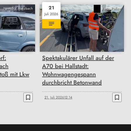
21
News5 / Merzbach
Foto: Polizei
Juli 2026
rf:
Spektakulärer Unfall auf der
nach
A70 bei Hallstadt:
toß mit Lkw
Wohnwagengespann
durchbricht Betonwand
bookmark_border
bookmark_border
21. Juli 2026
12:14