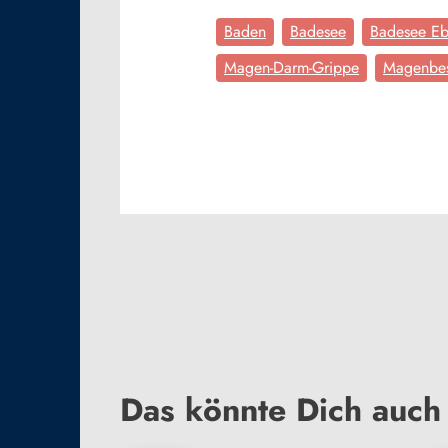
Baden
Badesee
Badesee Eb
Magen-Darm-Grippe
Magenbe
Das könnte Dich auch 