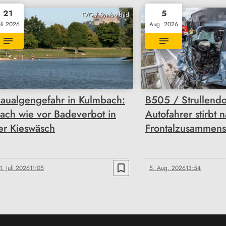
21
5
TVO / Symbolbild
uli 2026
Aug. 2026
laualgengefahr in Kulmbach:
B505 / Strullendo
ach wie vor Badeverbot in
Autofahrer stirbt 
er Kieswäsch
Frontalzusammens
bookmark_border
1. Juli 2026
11:05
5. Aug. 2026
13:54