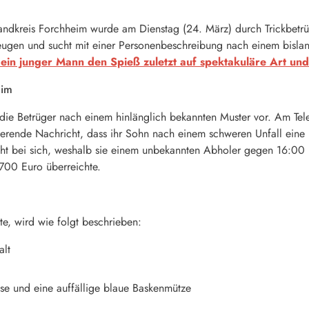
Landkreis Forchheim wurde am Dienstag (24. März) durch Trickbet
 Zeugen und sucht mit einer Personenbeschreibung nach einem bisl
 ein junger Mann den Spieß zuletzt auf spektakuläre Art un
eim
ie Betrüger nach einem hinlänglich bekannten Muster vor. Am Tele
ierende Nachricht, dass ihr Sohn nach einem schweren Unfall eine 
cht bei sich, weshalb sie einem unbekannten Abholer gegen 16:00 U
00 Euro überreichte.
, wird wie folgt beschrieben:
alt
ose und eine auffällige blaue Baskenmütze