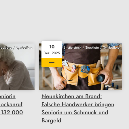
10
Stockfoto / Symbolfoto
Shutterstock / Stockfoto / Symbolfoto
Dez. 2025
niorin
Neunkirchen am Brand:
hockanruf
Falsche Handwerker bringen
 132.000
Seniorin um Schmuck und
Bargeld