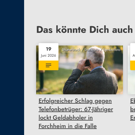
Das könnte Dich auch 
19
Shutterstock / Stockfoto / Symbolfoto
Juni 2026
A
Erfolgreicher Schlag gegen
E
Telefonbetrüger: 67-Jähriger
b
lockt Geldabholer in
E
Forchheim in die Falle