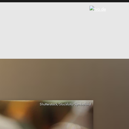
Shutterstock/Stockfoto/Symbolbild