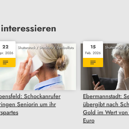
interessieren
22
15
Shutterstock / Stockfoto / Symbolfoto
Shutterstock / 
pr. 2026
Feb. 2026
bensfeld: Schockanrufer
Ebermannstadt: Se
ringen Seniorin um ihr
übergibt nach Sc
rspartes
Gold im Wert von
Euro