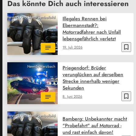
Das könnte Dich auch interessieren
Shutterstock/Stockfoto/Symbolbild
Illegales Rennen bei
Ebermannstadt?:
Motorradfahrer nach Unfall
lebensgefährlich verletzt
bookmark_border
19. Juli 2026
News5/Merzbach
Priegendorf: Brüder
verunglücken auf derselben
Strecke innerhalb weniger
Sekunden
bookmark_border
8. Juni 2026
Shutterstock/Stockfoto/Symbolbild
Bamberg: Unbekannter macht
"Probefahrt" auf Motorrad -
und rast einfach davon!