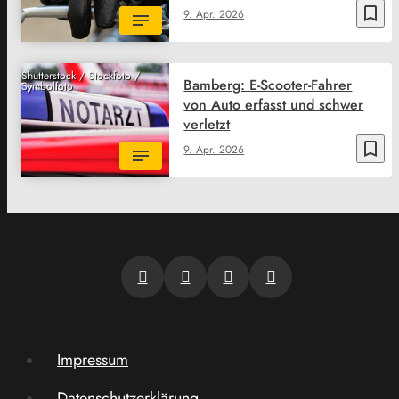
bookmark_border
9. Apr. 2026
Shutterstock / Stockfoto /
Bamberg: E-Scooter-Fahrer
Symbolfoto
von Auto erfasst und schwer
verletzt
bookmark_border
9. Apr. 2026
Impressum
Datenschutzerklärung