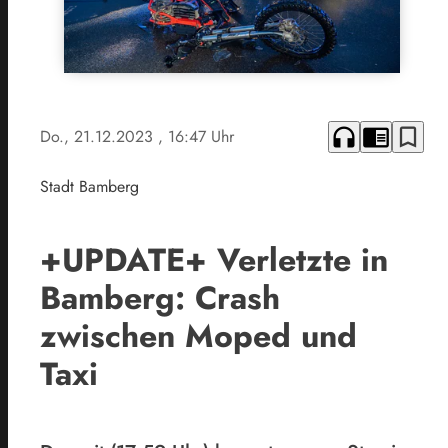
headphones
chrome_reader_mode
bookmark_border
Do., 21.12.2023
, 16:47 Uhr
Stadt Bamberg
+UPDATE+ Verletzte in
Bamberg: Crash
zwischen Moped und
Taxi