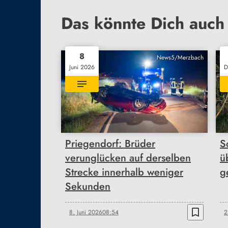
Das könnte Dich auch 
8
News5/Merzbach
Juni 2026
D
Priegendorf: Brüder
S
verunglücken auf derselben
ü
Strecke innerhalb weniger
g
Sekunden
bookmark_border
8. Juni 2026
08:54
2