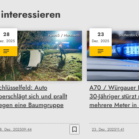
interessieren
28
23
News5 / Merzbach
Shutterstock
ez. 2025
Dez. 2025
chlüsselfeld: Auto
A70 / Würgauer 
berschlägt sich und prallt
30-Jähriger stürzt
egen eine Baumgruppe
mehrere Meter in 
bookmark_border
8. Dez. 2025
09:44
23. Dez. 2025
11:41