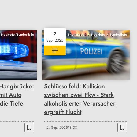
2
/Stockfoto/Symbolbild
Shutterstock / Stockfoto / Symbolfoto
Sep. 2025
Hangbrücke:
Schlüsselfeld: Kollision
 mit Auto
zwischen zwei Pkw - Stark
die Tiefe
alkoholisierter Verursacher
ergreift Flucht
bookmark_border
bookmark_border
2. Sep. 2025
13:03