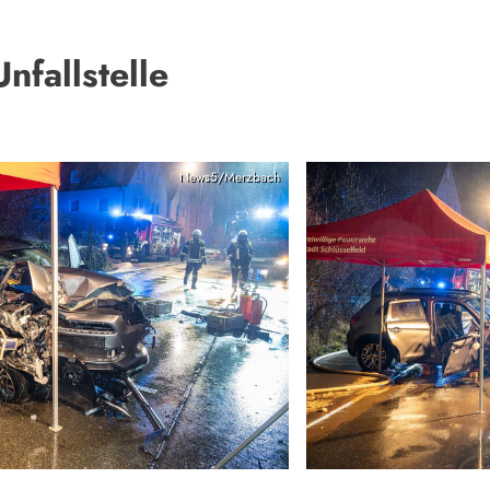
nfallstelle
News5/Merzbach