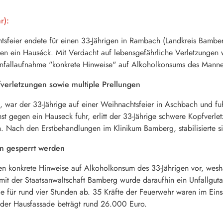
r):
sfeier endete für einen 33-Jährigen in Rambach (Landkreis Bamberg
n ein Hauséck. Mit Verdacht auf lebensgefährliche Verletzungen
r Unfallaufnahme "konkrete Hinweise" auf Alkoholkonsums des Manne
fverletzungen sowie multiple Prellungen
t, war der 33-Jährige auf einer Weihnachtsfeier in Aschbach und f
gegen ein Hauseck fuhr, erlitt der 33-Jährige schwere Kopfverlet
. Nach den Erstbehandlungen im Klinikum Bamberg, stabilisierte si
en gesperrt werden
gen konkrete Hinweise auf Alkoholkonsum des 33-Jährigen vor, wesh
it der Staatsanwaltschaft Bamberg wurde daraufhin ein Unfallgutac
elle für rund vier Stunden ab. 35 Kräfte der Feuerwehr waren im Ei
er Hausfassade beträgt rund 26.000 Euro.