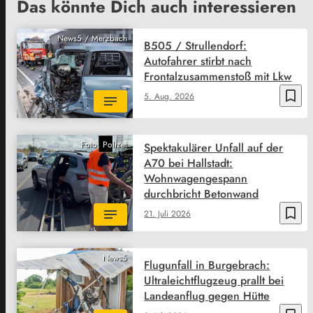
Das könnte Dich auch interessieren
News5 / Merzbach
B505 / Strullendorf:
Autofahrer stirbt nach
Frontalzusammenstoß mit Lkw
bookmark_border
5. Aug. 2026
Foto: Polizei
Spektakulärer Unfall auf der
A70 bei Hallstadt:
Wohnwagengespann
durchbricht Betonwand
bookmark_border
21. Juli 2026
News5
Flugunfall in Burgebrach:
Ultraleichtflugzeug prallt bei
Landeanflug gegen Hütte