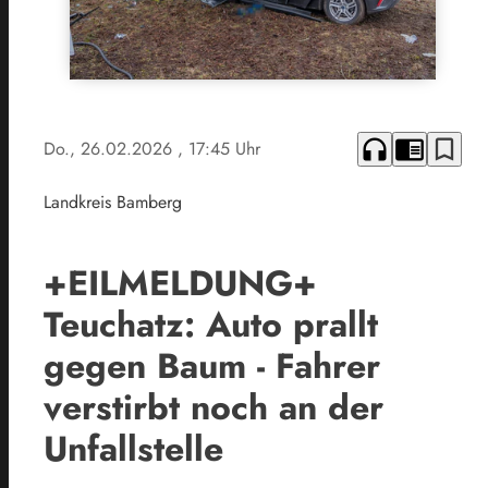
headphones
chrome_reader_mode
bookmark_border
Do., 26.02.2026
, 17:45 Uhr
Landkreis Bamberg
+EILMELDUNG+
Teuchatz: Auto prallt
gegen Baum - Fahrer
verstirbt noch an der
Unfallstelle