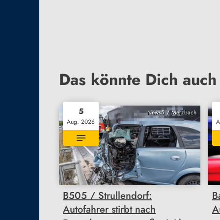
Das könnte Dich auch 
5
News5 / Merzbach
Aug. 2026
A
B505 / Strullendorf:
B
Autofahrer stirbt nach
A