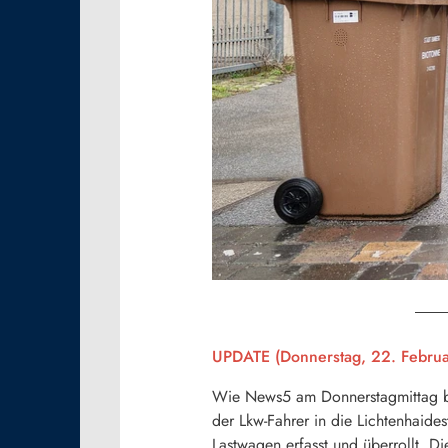
UPDATE (Donnerstag, 22. Februa
Wie News5 am Donnerstagmittag beri
der Lkw-Fahrer in die Lichtenhaide
Lastwagen erfasst und überrollt. Di