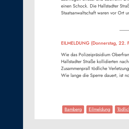
einen Schock. Die Hallstadter Stra
Staatsanwaltschaft waren vor Ort un
EILMELDUNG (Donnerstag, 22. F
Wie das Polizeipräsidium Oberfrank
Hallstadter Straße kollidierten nac
Zusammenprall tödliche Verletzunge
Wie lange die Sperre dauert, ist n
Bamberg
Eilmeldung
Tödlic