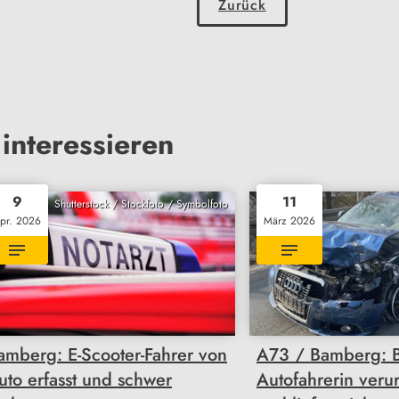
Zurück
interessieren
9
11
Shutterstock / Stockfoto / Symbolfoto
pr. 2026
März 2026
amberg: E-Scooter-Fahrer von
A73 / Bamberg: 
uto erfasst und schwer
Autofahrerin verur