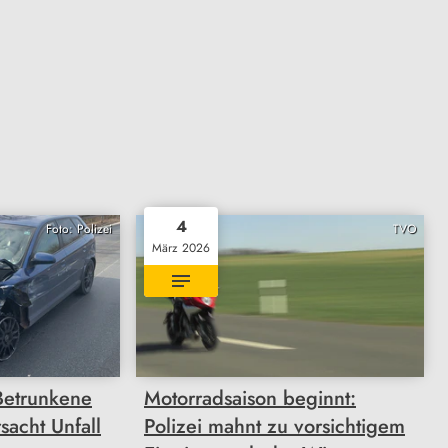
4
Foto: Polizei
TVO
März 2026
Betrunkene
Motorradsaison beginnt:
sacht Unfall
Polizei mahnt zu vorsichtigem