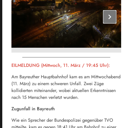
chevron_right
EILMELDUNG (Mittwoch, 11. März / 19:45 Uhr):
Am Bayreuther Hauptbahnhof kam es am Mittwochabend
(11. März) zu einem schweren Unfall. Zwei Züge
kollidierten miteinander, wobei aktuellen Erkenntnissen
nach 15 Menschen verletzt wurden.
Zugunfall in Bayreuth
Wie ein Sprecher der Bundespolizei gegenüber TVO
mitteilte, kam es gegen 18:41 Uhr am Bahnhof zu einer