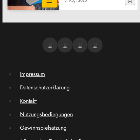
bookmark_border
5. Aug. 2026
Impressum
Datenschutzerklärung
Kontakt
Nutzungsbedingungen
Gewinnspielsatzung