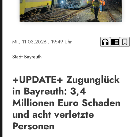
headphones
chrome_reader_mode
bookmark_border
Mi., 11.03.2026
, 19:49 Uhr
Stadt Bayreuth
+UPDATE+ Zugunglück
in Bayreuth: 3,4
Millionen Euro Schaden
und acht verletzte
Personen