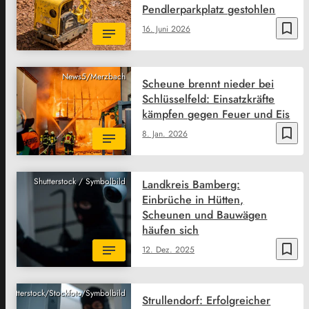
Pendlerparkplatz gestohlen
bookmark_border
16. Juni 2026
News5/Merzbach
Scheune brennt nieder bei
Schlüsselfeld: Einsatzkräfte
kämpfen gegen Feuer und Eis
bookmark_border
8. Jan. 2026
Shutterstock / Symbolbild
Landkreis Bamberg:
Einbrüche in Hütten,
Scheunen und Bauwägen
häufen sich
bookmark_border
12. Dez. 2025
Shutterstock/Stockfoto/Symbolbild
Strullendorf: Erfolgreicher