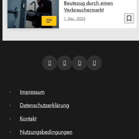
Beutezug durch einen
Verbrauchermarkt
bookmark_border
1. Dez. 2025
Impressum
Datenschutzerklärung
Kontakt
Nutzungsbedingungen