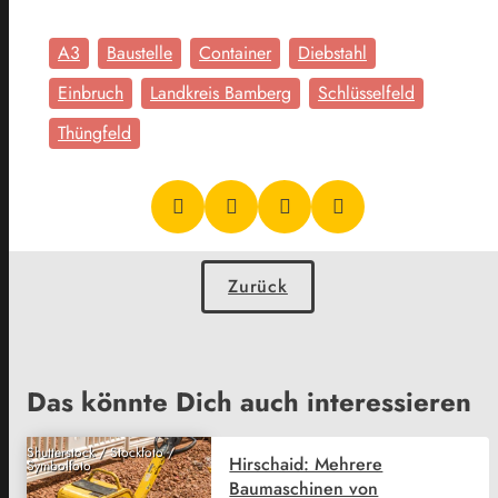
A3
Baustelle
Container
Diebstahl
Einbruch
Landkreis Bamberg
Schlüsselfeld
Thüngfeld
Zurück
Das könnte Dich auch interessieren
Shutterstock / Stockfoto /
Hirschaid: Mehrere
Symbolfoto
Baumaschinen von