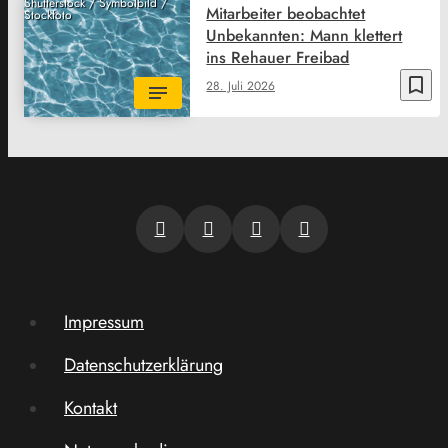
Shutterstock / Symbolbild /
Mitarbeiter beobachtet
Stockfoto
Unbekannten: Mann klettert
ins Rehauer Freibad
bookmark_border
28. Juli 2026
Impressum
Datenschutzerklärung
Kontakt