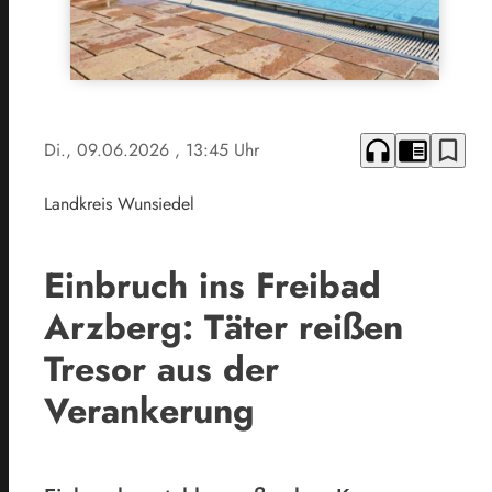
headphones
chrome_reader_mode
bookmark_border
Di., 09.06.2026
, 13:45 Uhr
Landkreis Wunsiedel
Einbruch ins Freibad
Arzberg: Täter reißen
Tresor aus der
Verankerung