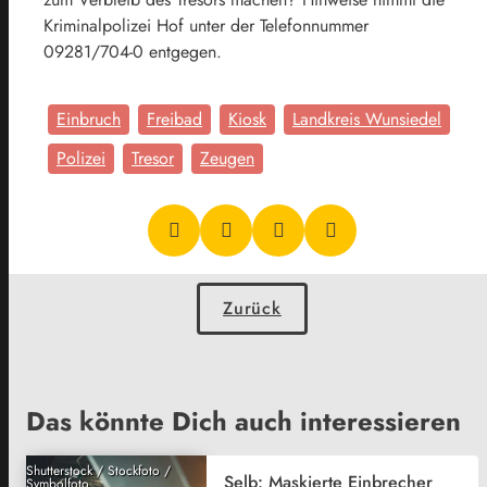
Kriminalpolizei Hof unter der Telefonnummer
09281/704-0 entgegen.
Einbruch
Freibad
Kiosk
Landkreis Wunsiedel
Polizei
Tresor
Zeugen
Zurück
Das könnte Dich auch interessieren
Shutterstock / Stockfoto /
Selb: Maskierte Einbrecher
Symbolfoto