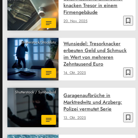
knacken Tresor in einem
Firmengebäude
bookmark_border
20. Nov. 2025
Shutterstock/Stockfoto
Wunsiedel: Tresorknacker
erbeuten Geld und Schmuck
im Wert von mehreren
Zehntausend Euro
bookmark_border
14. Okt. 2025
Shutterstock / Symbolbild
Garagenaufbrüche in
Marktredwitz und Arzberg:
Polizei vermutet Serie
bookmark_border
13. Okt. 2025