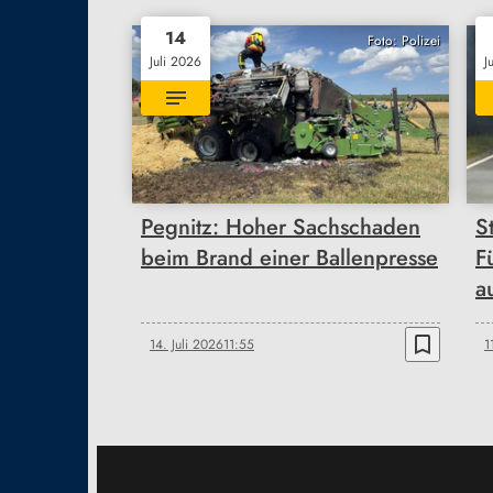
14
Foto: Polizei
Juli 2026
J
Pegnitz: Hoher Sachschaden
S
beim Brand einer Ballenpresse
F
a
bookmark_border
14. Juli 2026
11:55
1