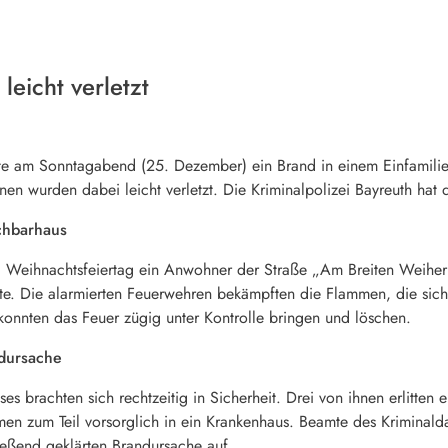
eicht verletzt
 am Sonntagabend (25. Dezember) ein Brand in einem Einfamilien
onen wurden dabei leicht verletzt. Die Kriminalpolizei Bayreuth ha
chbarhaus
 Weihnachtsfeiertag ein Anwohner der Straße „Am Breiten Weiher“
. Die alarmierten Feuerwehren bekämpften die Flammen, die sich
konnten das Feuer zügig unter Kontrolle bringen und löschen.
ndursache
s brachten sich rechtzeitig in Sicherheit. Drei von ihnen erlitten
men zum Teil vorsorglich in ein Krankenhaus. Beamte des Kriminald
ießend geklärten Brandursache auf.