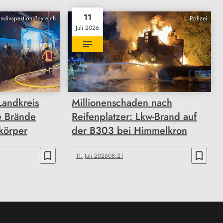
11
andinspektion Bayreuth
Polizei
Juli 2026
Landkreis
Millionenschaden nach
e Brände
Reifenplatzer: Lkw-Brand auf
körper
der B303 bei Himmelkron
bookmark_border
bookmark_border
11. Juli 2026
08:21