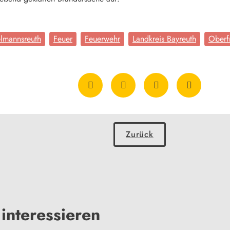
lmannsreuth
Feuer
Feuerwehr
Landkreis Bayreuth
Oberf
Zurück
interessieren