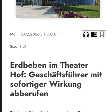
headphones
chrome_reader_mode
bookmark_border
Mo., 16.02.2026
, 11:50 Uhr
Stadt Hof
Erdbeben im Theater
Hof: Geschäftsführer mit
sofortiger Wirkung
abberufen