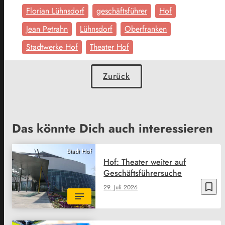
Florian Lühnsdorf
geschäftsführer
Hof
Jean Petrahn
Lühnsdorf
Oberfranken
Stadtwerke Hof
Theater Hof
Zurück
Das könnte Dich auch interessieren
Stadt Hof
Hof: Theater weiter auf
Geschäftsführersuche
bookmark_border
29. Juli 2026