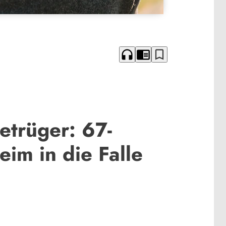
headphones
chrome_reader_mode
bookmark_border
etrüger: 67-
eim in die Falle