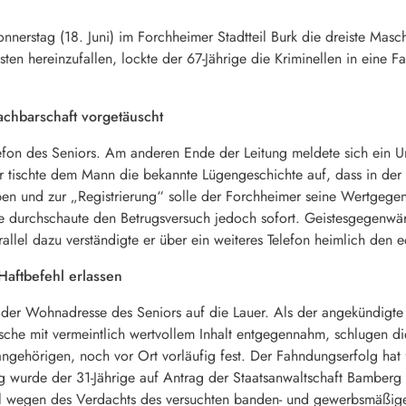
nerstag (18. Juni) im Forchheimer Stadtteil Burk die dreiste Masche
sten hereinzufallen, lockte der 67-Jährige die Kriminellen in eine F
achbarschaft vorgetäuscht
fon des Seniors. Am anderen Ende der Leitung meldete sich ein Unb
r tischte dem Mann die bekannte Lügengeschichte auf, dass in de
ben und zur „Registrierung“ solle der Forchheimer seine Wertgeg
e durchschaute den Betrugsversuch jedoch sofort. Geistesgegenwärt
llel dazu verständigte er über ein weiteres Telefon heimlich den e
Haftbefehl erlassen
 der Wohnadresse des Seniors auf die Lauer. Als der angekündigte 
asche mit vermeintlich wertvollem Inhalt entgegennahm, schlugen di
angehörigen, noch vor Ort vorläufig fest. Der Fahndungserfolg hat
 wurde der 31-Jährige auf Antrag der Staatsanwaltschaft Bamberg 
ehl wegen des Verdachts des versuchten banden- und gewerbsmäßige