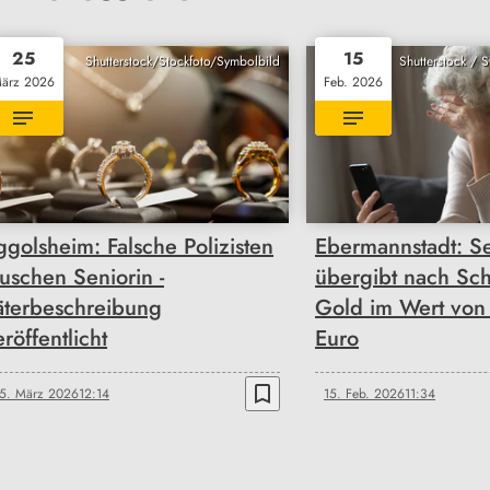
25
15
Shutterstock/Stockfoto/Symbolbild
Shutterstock / 
ärz 2026
Feb. 2026
ggolsheim: Falsche Polizisten
Ebermannstadt: Se
äuschen Seniorin -
übergibt nach Sc
äterbeschreibung
Gold im Wert von
eröffentlicht
Euro
bookmark_border
5. März 2026
12:14
15. Feb. 2026
11:34