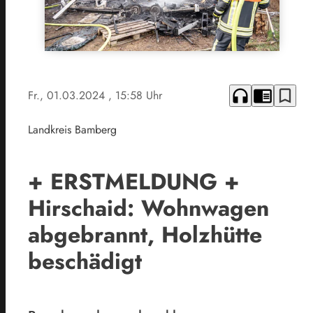
headphones
chrome_reader_mode
bookmark_border
Fr., 01.03.2024
, 15:58 Uhr
Landkreis Bamberg
+ ERSTMELDUNG +
Hirschaid: Wohnwagen
abgebrannt, Holzhütte
beschädigt