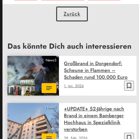
Zurück
Das könnte Dich auch interessieren
News5
Großbrand in Dorgendorf:
Scheune in Flammen –
Schaden rund 100.000 Euro
bookmark_border
1. Jan. 2026
News5
+UPDATE+ 52-Jährige nach
Brand in einem Bamberger
Hochhaus in Spezialklinik
verstorben
bookmark_border
28. Feb. 2026