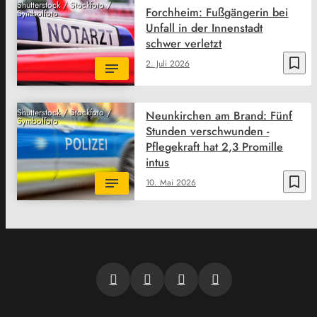
Shutterstock / Stockfoto /
Forchheim: Fußgängerin bei
Symbolfoto
Unfall in der Innenstadt
schwer verletzt
bookmark_border
2. Juli 2026
Shutterstock / Stockfoto /
Neunkirchen am Brand: Fünf
Symbolfoto
Stunden verschwunden -
Pflegekraft hat 2,3 Promille
intus
bookmark_border
10. Mai 2026