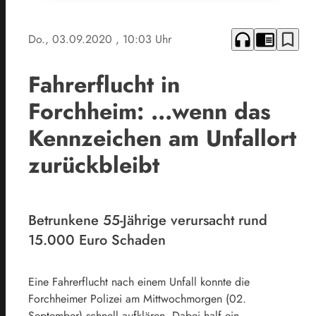
headphones
chrome_reader_mode
bookmark_border
Do., 03.09.2020
, 10:03 Uhr
Fahrerflucht in
Forchheim: ...wenn das
Kennzeichen am Unfallort
zurückbleibt
Betrunkene 55-Jährige verursacht rund
15.000 Euro Schaden
Eine Fahrerflucht nach einem Unfall konnte die
Forchheimer Polizei am Mittwochmorgen (02.
September) schnell aufklären. Dabei half ein