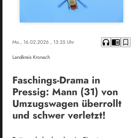
headphones
chrome_reader_mode
bookmark_border
Mo., 16.02.2026
, 13:35 Uhr
Landkreis Kronach
Faschings-Drama in
Pressig: Mann (31) von
Umzugswagen überrollt
und schwer verletzt!