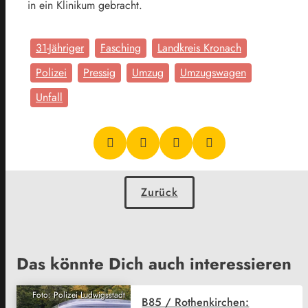
in ein Klinikum gebracht.
31-Jähriger
Fasching
Landkreis Kronach
Polizei
Pressig
Umzug
Umzugswagen
Unfall
Zurück
Das könnte Dich auch interessieren
Foto: Polizei Ludwigsstadt
B85 / Rothenkirchen: