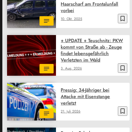
Haarscharf am Frontalunfall
vorbei
bookmark_border
10. Okt. 2025
+ UPDATE + Teuschnitz: PKW
kommt von Straße ab - Zeuge
findet lebensgefährlich
Verletzten im Wald
bookmark_border
3. Aug. 2026
Shutterstock / Stockfoto /
Pressig: 34-Jähriger bei
Symbolbild
Attacke mit Eisenstange
verletzt
bookmark_border
21. Juli 2026
Shutterstock / Stockfoto/