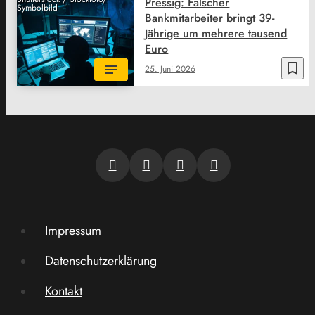
Pressig: Falscher
Symbolbild
Bankmitarbeiter bringt 39-
Jährige um mehrere tausend
Euro
bookmark_border
25. Juni 2026
Impressum
Datenschutzerklärung
Kontakt