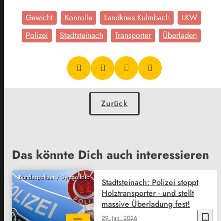
Gewicht
Konrolle
Landkreis Kulmbach
LKW
Polizei
Stadtsteinach
Transporter
Überladen
Zurück
Das könnte Dich auch interessieren
Bundespolizei / Symbolfoto
Stadtsteinach: Polizei stoppt
Holztransporter - und stellt
massive Überladung fest!
bookmark_border
29. Jan. 2026