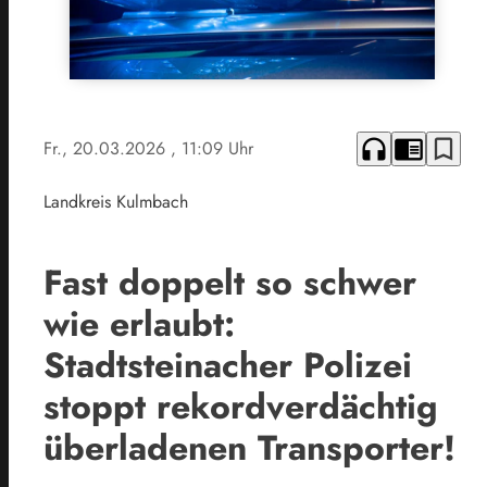
headphones
chrome_reader_mode
bookmark_border
Fr., 20.03.2026
, 11:09 Uhr
Landkreis Kulmbach
Fast doppelt so schwer
wie erlaubt:
Stadtsteinacher Polizei
stoppt rekordverdächtig
überladenen Transporter!