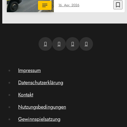
bookmark_border
16. Apr. 2026
Impressum
Datenschutzerklärung
Kontakt
Nutzungsbedingungen
Gewinnspielsatzung