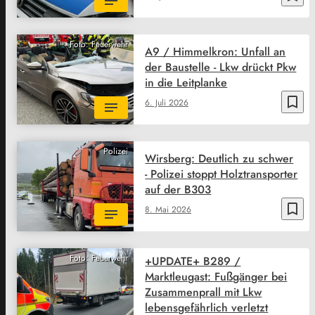
Foto: Feuerwehr
A9 / Himmelkron: Unfall an
der Baustelle - Lkw drückt Pkw
in die Leitplanke
bookmark_border
6. Juli 2026
Polizei
Wirsberg: Deutlich zu schwer
- Polizei stoppt Holztransporter
auf der B303
bookmark_border
8. Mai 2026
Foto: Feuerwehr
+UPDATE+ B289 /
Marktleugast: Fußgänger bei
Zusammenprall mit Lkw
lebensgefährlich verletzt