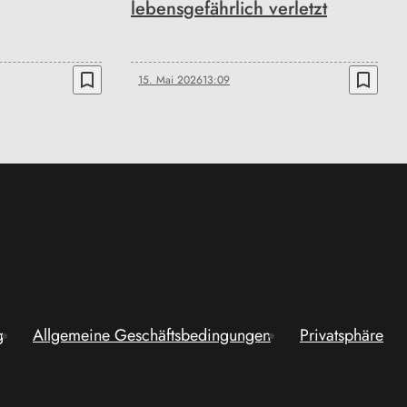
lebensgefährlich verletzt
bookmark_border
bookmark_border
15. Mai 2026
13:09
g
Allgemeine Geschäftsbedingungen
Privatsphäre