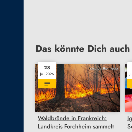
Das könnte Dich auch 
28
Foto: panthermedia
Juli 2026
J
Waldbrände in Frankreich:
I
Landkreis Forchheim sammelt
S