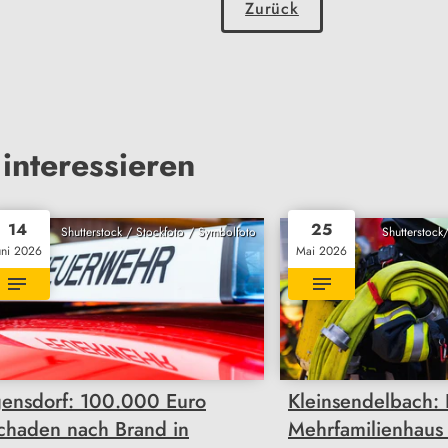
Zurück
interessieren
14
25
Shutterstock / Stockfoto / Symbolfoto
Shutterstock
uni 2026
Mai 2026
gensdorf: 100.000 Euro
Kleinsendelbach: 
chaden nach Brand in
Mehrfamilienhaus