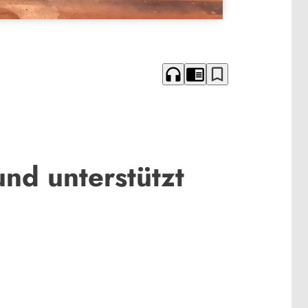
headphones
chrome_reader_mode
bookmark_border
und unterstützt