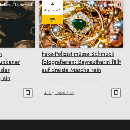
4
bolfoto / Shutterstock
Shutterstock/Stockfoto/Symbolbild
Aug. 2026
n
Fake-Polizist müsse Schmuck
unkener
fotografieren: Bayreutherin fällt
 der
auf dreiste Masche rein
 ein
bookmark_border
bookmark_border
4. Aug. 2026
15:46