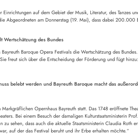
Einrichtungen auf dem Gebiet der Musik, Literatur, des Tanzes und
die Abgeordneten am Donnerstag (19. Mai), dass dabei 200.000 E
ält Wertschätzung des Bundes
es Bayreuth Baroque Opera Festivals die Wertschätzung des Bundes
 Sie freut sich über die Entscheidung der Förderung und fügt hinzu
muss belebt werden und Bayreuth Baroque macht das außerorden
im Markgräflichen Opernhaus Bayreuth statt. Das 1748 eröffnete Thea
aters. Bei einem Besuch der damaligen Kulturstaatsministerin Prof.
ön zu sehen, dass auch die aktuelle Staatsministerin Claudia Roth er
war, auf der das Festival beruht und ihr Erbe erhalten möchte.“