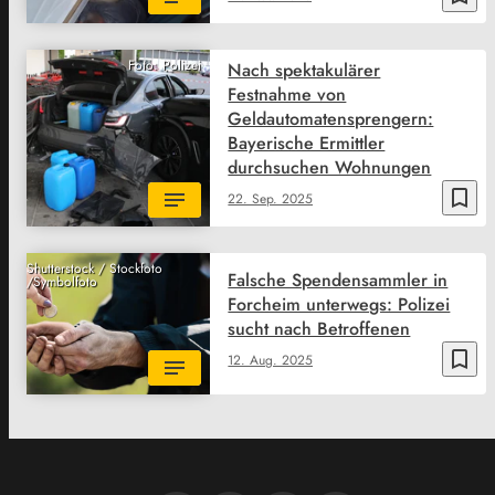
Foto: Polizei
Nach spektakulärer
Festnahme von
Geldautomatensprengern:
Bayerische Ermittler
durchsuchen Wohnungen
bookmark_border
22. Sep. 2025
Shutterstock / Stockfoto
Falsche Spendensammler in
/Symbolfoto
Forcheim unterwegs: Polizei
sucht nach Betroffenen
bookmark_border
12. Aug. 2025