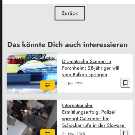
Zurück
Das könnte Dich auch interessieren
Shutterstock/Stockfoto/Symbolbild
Dramatische Szenen in
Forchheim: 28-Jähriger will
vom Balkon springen
bookmark_border
18. Juni 2026
Internationaler
Ermittlungserfolg: Polizei
sprengt Callcenter für
Schockanrufe in der Slowakei
bookmark_border
21. Nov. 2025