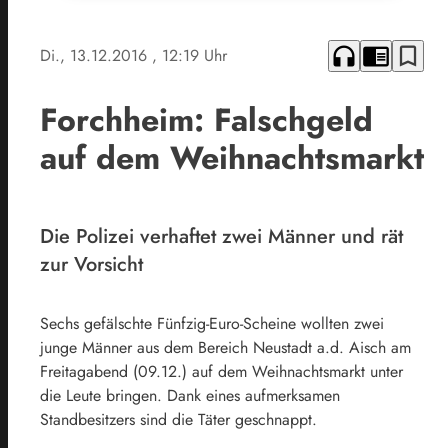
headphones
chrome_reader_mode
bookmark_border
Di., 13.12.2016
, 12:19 Uhr
Forchheim: Falschgeld
auf dem Weihnachtsmarkt
Die Polizei verhaftet zwei Männer und rät
zur Vorsicht
Sechs gefälschte Fünfzig-Euro-Scheine wollten zwei
junge Männer aus dem Bereich Neustadt a.d. Aisch am
Freitagabend (09.12.) auf dem Weihnachtsmarkt unter
die Leute bringen. Dank eines aufmerksamen
Standbesitzers sind die Täter geschnappt.