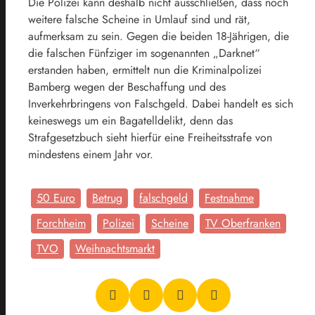
Die Polizei kann deshalb nicht ausschließen, dass noch
weitere falsche Scheine in Umlauf sind und rät,
aufmerksam zu sein. Gegen die beiden 18-Jährigen, die
die falschen Fünfziger im sogenannten „Darknet“
erstanden haben, ermittelt nun die Kriminalpolizei
Bamberg wegen der Beschaffung und des
Inverkehrbringens von Falschgeld. Dabei handelt es sich
keineswegs um ein Bagatelldelikt, denn das
Strafgesetzbuch sieht hierfür eine Freiheitsstrafe von
mindestens einem Jahr vor.
50 Euro
Betrug
falschgeld
Festnahme
Forchheim
Polizei
Scheine
TV Oberfranken
TVO
Weihnachtsmarkt