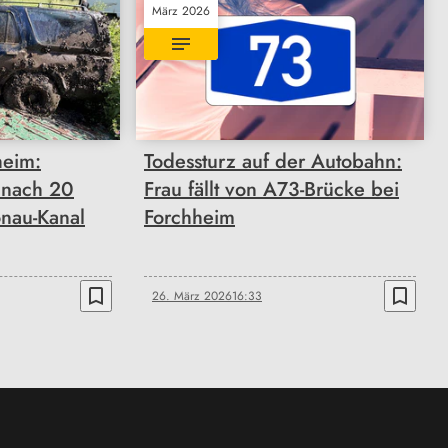
März 2026
eim:
Todessturz auf der Autobahn:
 nach 20
Frau fällt von A73-Brücke bei
onau-Kanal
Forchheim
bookmark_border
bookmark_border
26. März 2026
16:33