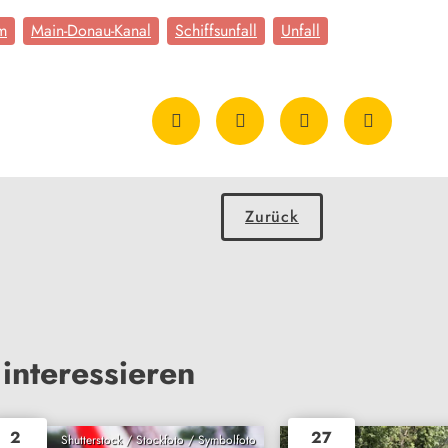
m
Main-Donau-Kanal
Schiffsunfall
Unfall
Zurück
interessieren
2
27
Shutterstock / Stockfoto / Symbolfoto