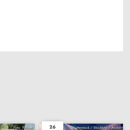
26
Foto: Polizei
Shutterstock / Stockfoto / Archiv