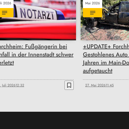
uli 2026
Mai 2026
orchheim: Fußgängerin bei
+UPDATE+ Forchh
nfall in der Innenstadt schwer
Gestohlenes Auto
rletzt
Jahren im Main-D
aufgetaucht
bookmark_border
. Juli 2026
12:32
27. Mai 2026
11:45