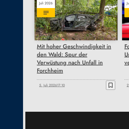
Juli 2026
J
Mit hoher Geschwindigkeit in
F
den Wald: Spur der
U
Verwüstung nach Unfall in
ve
Forchheim
bookmark_border
5. Juli 2026
17:10
2