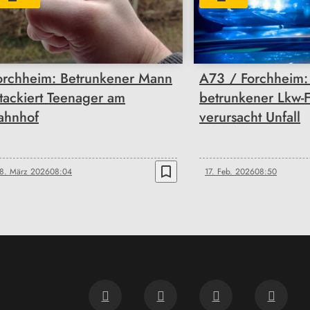
orchheim: Betrunkener Mann
A73 / Forchheim:
ttackiert Teenager am
betrunkener Lkw-F
ahnhof
verursacht Unfall
bookmark_border
8. März 2026
08:04
17. Feb. 2026
08:50