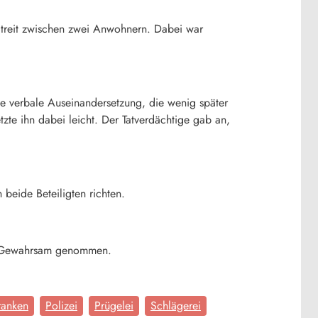
reit zwischen zwei Anwohnern. Dabei war
ne verbale Auseinandersetzung, die wenig später
tzte ihn dabei leicht. Der Tatverdächtige gab an,
beide Beteiligten richten.
hen Gewahrsam genommen.
ranken
Polizei
Prügelei
Schlägerei