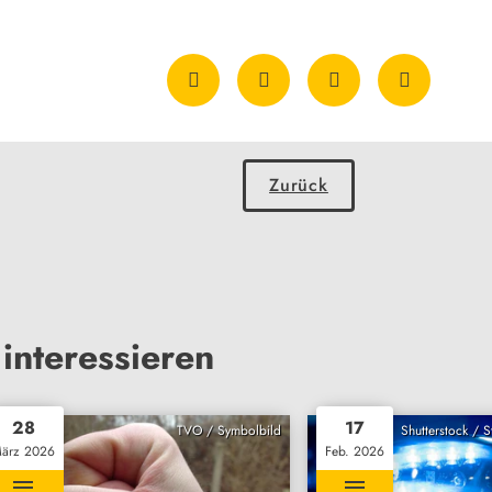
Zurück
interessieren
28
17
TVO / Symbolbild
Shutterstock / 
ärz 2026
Feb. 2026