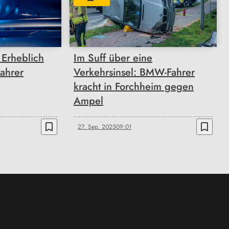
 Erheblich
Im Suff über eine
ahrer
Verkehrsinsel: BMW-Fahrer
kracht in Forchheim gegen
Ampel
bookmark_border
bookmark_border
27. Sep. 2025
09:01