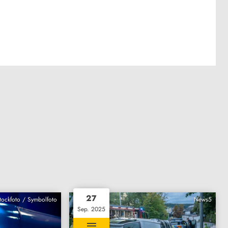
27
Stockfoto / Symbolfoto
News5
Sep. 2025