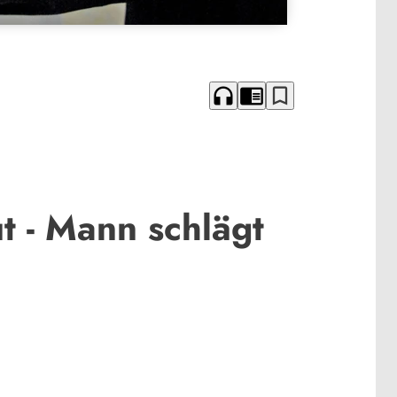
headphones
chrome_reader_mode
bookmark_border
t - Mann schlägt