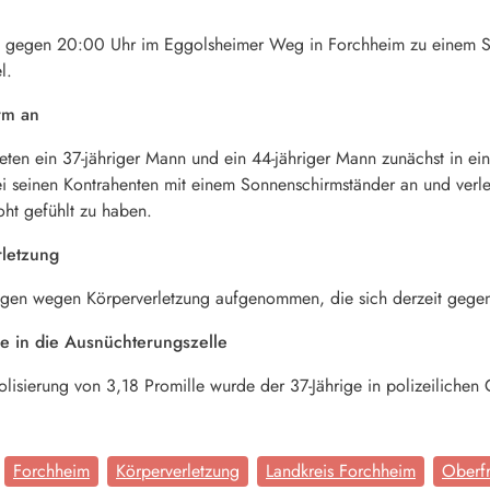
 gegen 20:00 Uhr im Eggolsheimer Weg in Forchheim zu einem St
l.
irm an
eten ein 37-jähriger Mann und ein 44-jähriger Mann zunächst in ei
bei seinen Kontrahenten mit einem Sonnenschirmständer an und verle
ht gefühlt zu haben.
rletzung
ngen wegen Körperverletzung aufgenommen, die sich derzeit gegen 
le in die Ausnüchterungszelle
olisierung von 3,18 Promille wurde der 37-Jährige in polizeilic
Forchheim
Körperverletzung
Landkreis Forchheim
Oberf