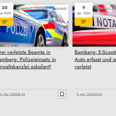
20
9
Shutterstock / Stockfoto / Symbolbild
Shutterstock / 
ai 2026
Apr. 2026
rei verletzte Beamte in
Bamberg: E-Scoote
amberg: Polizeieinsatz in
Auto erfasst und 
nwaltskanzlei eskaliert!
verletzt
bookmark_border
0. Mai 2026
08:45
9. Apr. 2026
10:06