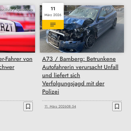
11
Stockfoto / Symbolfoto
Foto: Polizei
März 2026
r-Fahrer von
A73 / Bamberg: Betrunkene
schwer
Autofahrerin verursacht Unfall
und liefert sich
Verfolgungsjagd mit der
Polizei
bookmark_border
bookmark_border
11. März 2026
08:54