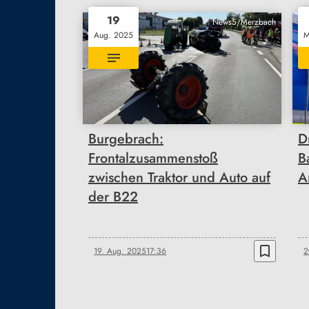
19
News5/Merzbach
Aug. 2025
M
Burgebrach:
D
Frontalzusammenstoß
B
zwischen Traktor und Auto auf
A
der B22
bookmark_border
19. Aug. 2025
17:36
2