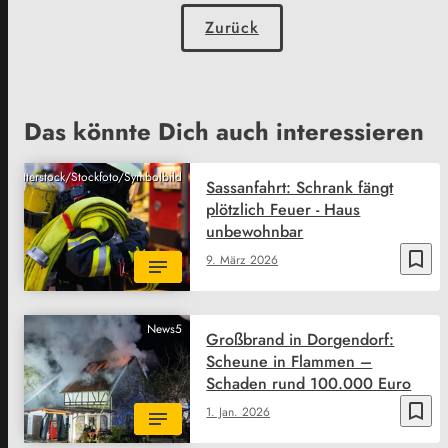
Zurück
Das könnte Dich auch interessieren
Shutterstock/Stockfoto/Symbolbild
Sassanfahrt: Schrank fängt
plötzlich Feuer - Haus
unbewohnbar
bookmark_border
9. März 2026
News5
Großbrand in Dorgendorf:
Scheune in Flammen –
Schaden rund 100.000 Euro
bookmark_border
1. Jan. 2026