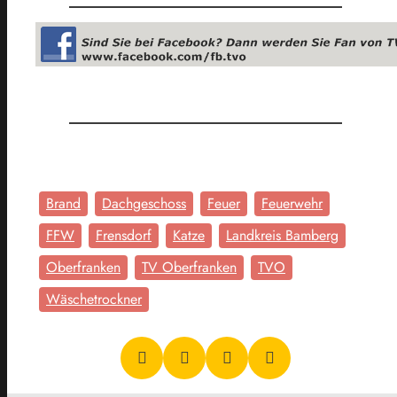
Brand
Dachgeschoss
Feuer
Feuerwehr
FFW
Frensdorf
Katze
Landkreis Bamberg
Oberfranken
TV Oberfranken
TVO
Wäschetrockner