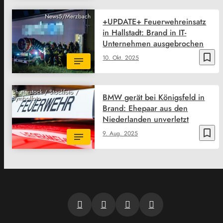
News5/Merzbach
+UPDATE+ Feuerwehreinsatz
in Hallstadt: Brand in IT-
Unternehmen ausgebrochen
bookmark_border
10. Okt. 2025
Shutterstock / Stockfoto /
BMW gerät bei Königsfeld in
Symbolfoto
Brand: Ehepaar aus den
Niederlanden unverletzt
bookmark_border
9. Aug. 2025