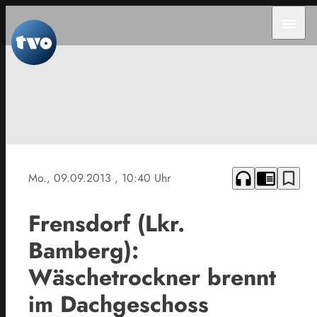
menu
headphones
chrome_reader_mode
bookmark_border
Mo., 09.09.2013
, 10:40 Uhr
Frensdorf (Lkr.
Bamberg):
Wäschetrockner brennt
im Dachgeschoss