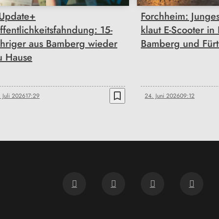
Update+
Forchheim: Junge
ffentlichkeitsfahndung: 15-
klaut E-Scooter in
ähriger aus Bamberg wieder
Bamberg und Fürt
u Hause
bookmark_border
. Juli 2026
17:29
24. Juni 2026
09:12