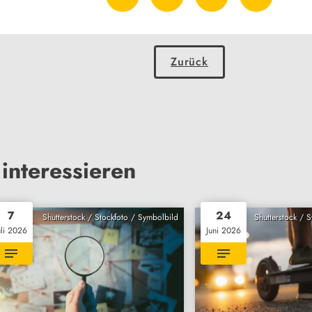
Zurück
interessieren
7
24
Shutterstock / Stockfoto / Symbolbild
Shutterstock / 
uli 2026
Juni 2026