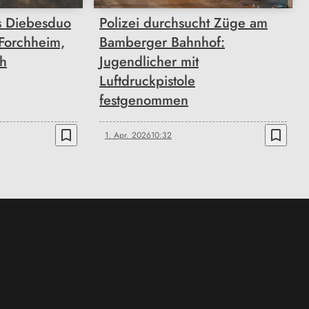
s Diebesduo
Polizei durchsucht Züge am
 Forchheim,
Bamberger Bahnhof:
h
Jugendlicher mit
Luftdruckpistole
festgenommen
bookmark_border
bookmark_border
1. Apr. 2026
10:32