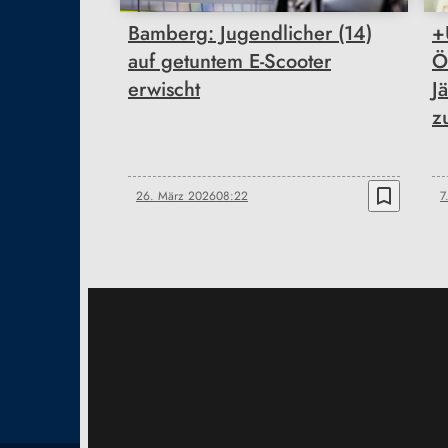
Bamberg: Jugendlicher (14)
+
auf getuntem E-Scooter
Ö
erwischt
J
z
bookmark_border
26. März 2026
08:22
7