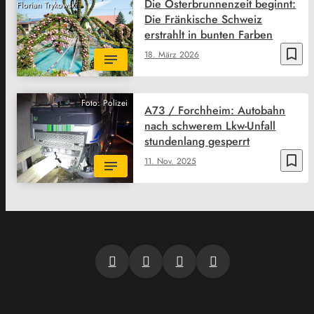
Die Osterbrunnenzeit beginnt:
Florian Trykowski
Die Fränkische Schweiz
erstrahlt in bunten Farben
bookmark_border
18. März 2026
Foto: Polizei
A73 / Forchheim: Autobahn
nach schwerem Lkw-Unfall
stundenlang gesperrt
bookmark_border
11. Nov. 2025