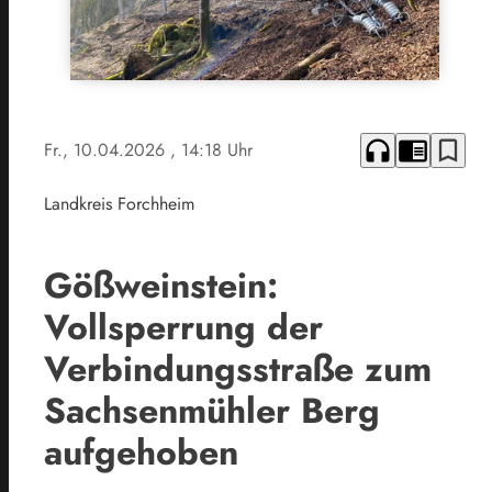
headphones
chrome_reader_mode
bookmark_border
Fr., 10.04.2026
, 14:18 Uhr
Landkreis Forchheim
Gößweinstein:
Vollsperrung der
Verbindungsstraße zum
Sachsenmühler Berg
aufgehoben