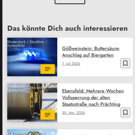
Das könnte Dich auch interessieren
Shutterstock / Stockfoto /
Symbolbild
Gößweinstein: Buttersäure-
Anschlag auf Biergarten
bookmark_border
7. Juli 2026
Shutterstock / Stockfoto /
Ebensfeld: Mehrere Wochen
Symbolfoto
Vollsperrung der alten
Staatsstraße nach Prächting
bookmark_border
30. Apr. 2026
TZ Fränkische Schweiz /