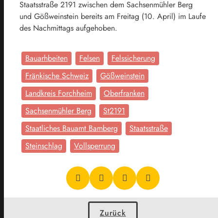
Staatsstraße 2191 zwischen dem Sachsenmühler Berg
und Gößweinstein bereits am Freitag (10. April) im Laufe
des Nachmittags aufgehoben.
Bauarhbeiten
Felsen
Felssicherung
Fränkische Schweiz
Gößweinstein
Landkreis Forchheim
Oberfranken
Sachsenmühler Berg
St2191
Staatliches Bauamt Bamberg
Staatsstraße
Steinschlag
Vollsperrung
Zurück