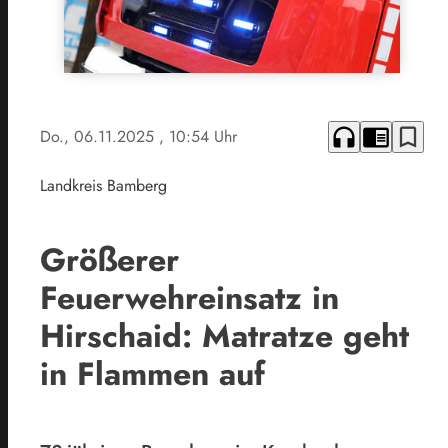
headphones
chrome_reader_mode
bookmark_border
Do., 06.11.2025
, 10:54 Uhr
Landkreis Bamberg
Größerer
Feuerwehreinsatz in
Hirschaid: Matratze geht
in Flammen auf