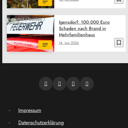
Shutterstock / Stockfoto /
Igensdorf: 100.000 Euro
Symbolfoto
Schaden nach Brand in
Mehrfamilienhaus
bookmark_border
14. Juni 2026
Impressum
Datenschutzerklärung