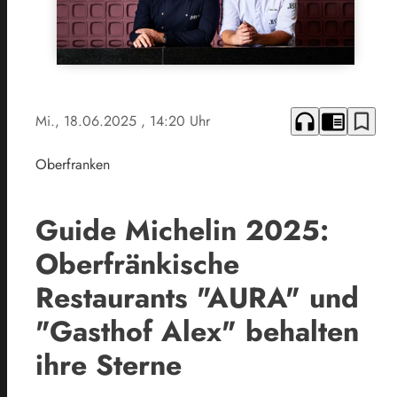
headphones
chrome_reader_mode
bookmark_border
Mi., 18.06.2025
, 14:20 Uhr
Oberfranken
Guide Michelin 2025:
Oberfränkische
Restaurants "AURA" und
"Gasthof Alex" behalten
ihre Sterne