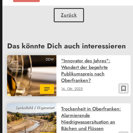
Zurück
Das könnte Dich auch interessieren
DDW
"Innovator des Jahres":
Wandert der begehrte
Publikumspreis nach
Oberfranken?
bookmark_border
14. Okt. 2025
Symbolbild / KI-generiert
Trockenheit in Oberfranken:
Alarmierende
Niedrigwassersituation an
Bächen und Flüssen