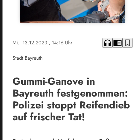
headphones
chrome_reader_mode
bookmark_border
Mi., 13.12.2023
, 14:16 Uhr
Stadt Bayreuth
Gummi-Ganove in
Bayreuth festgenommen:
Polizei stoppt Reifendieb
auf frischer Tat!