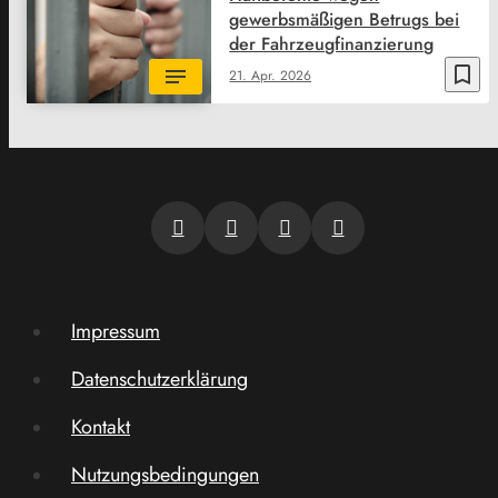
gewerbsmäßigen Betrugs bei
der Fahrzeugfinanzierung
bookmark_border
21. Apr. 2026
Impressum
Datenschutzerklärung
Kontakt
Nutzungsbedingungen