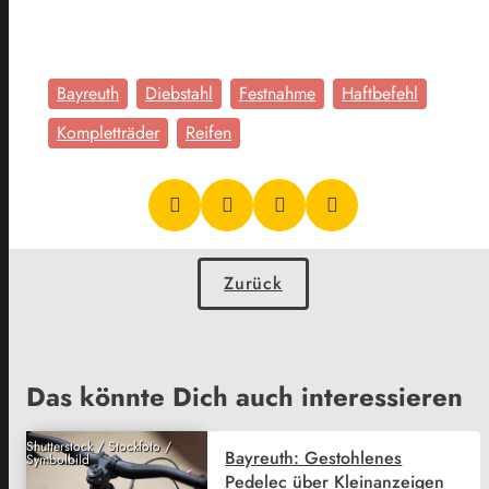
Bayreuth
Diebstahl
Festnahme
Haftbefehl
Kompletträder
Reifen
Zurück
Das könnte Dich auch interessieren
Shutterstock / Stockfoto /
Bayreuth: Gestohlenes
Symbolbild
Pedelec über Kleinanzeigen