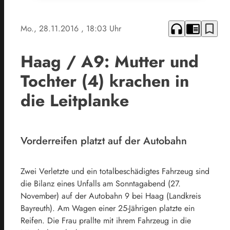
headphones
chrome_reader_mode
bookmark_border
Mo., 28.11.2016
, 18:03 Uhr
Haag / A9: Mutter und
Tochter (4) krachen in
die Leitplanke
Vorderreifen platzt auf der Autobahn
Zwei Verletzte und ein totalbeschädigtes Fahrzeug sind
die Bilanz eines Unfalls am Sonntagabend (27.
November) auf der Autobahn 9 bei Haag (Landkreis
Bayreuth). Am Wagen einer 25-Jährigen platzte ein
Reifen. Die Frau prallte mit ihrem Fahrzeug in die