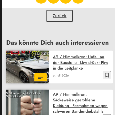
Zurück
Das könnte Dich auch interessieren
Foto: Feuerwehr
A9 / Himmelkron: Unfall an
der Baustelle - Lkw drückt Pkw
in die Leitplanke
bookmark_border
6. Juli 2026
Shutterstock / Stockfoto /
A9 / Himmelkron:
Symbolbild
Säckeweise gestohlene
Kleidung - Festnahmen wegen
schweren Bandendiebstahls