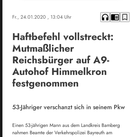
headphones
chrome_reader_mode
bookmark_border
Fr., 24.01.2020
, 13:04 Uhr
Haftbefehl vollstreckt:
Mutmaßlicher
Reichsbürger auf A9-
Autohof Himmelkron
festgenommen
53-Jähriger verschanzt sich in seinem Pkw
Einen 53-jährigen Mann aus dem Landkreis Bamberg
nahmen Beamte der Verkehrspolizei Bayreuth am