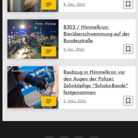
bookmark_border
8. Dez. 2025
Foto: Polizei
B303 / Himmelkron:
Bierüberschwemmung auf der
Bundesstraße
bookmark_border
9. Apr. 2026
Bundespolizei / Symbolfoto
Raubzug in Himmelkron vor
den Augen der Polizei:
Zehnköpfige "Schoko-Bande"
festgenommen
bookmark_border
2. März 2026