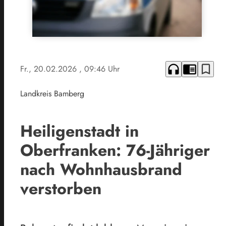
headphones
chrome_reader_mode
bookmark_border
Fr., 20.02.2026
, 09:46 Uhr
Landkreis Bamberg
Heiligenstadt in
Oberfranken: 76-Jähriger
nach Wohnhausbrand
verstorben