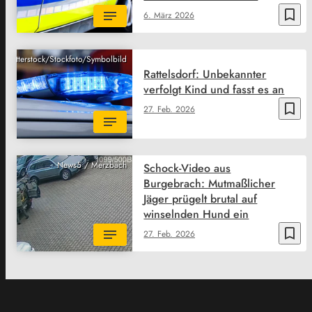
bookmark_border
6. März 2026
Shutterstock/Stockfoto/Symbolbild
Rattelsdorf: Unbekannter
verfolgt Kind und fasst es an
bookmark_border
27. Feb. 2026
News5 / Merzbach
Schock-Video aus
Burgebrach: Mutmaßlicher
Jäger prügelt brutal auf
winselnden Hund ein
bookmark_border
27. Feb. 2026