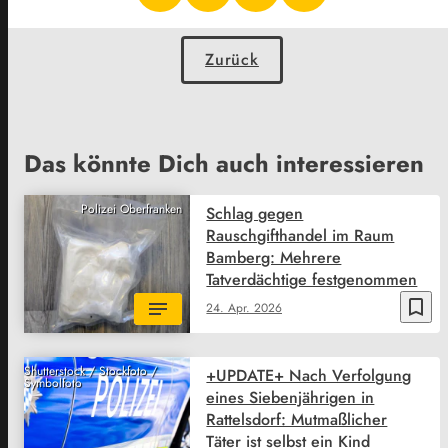
Zurück
Das könnte Dich auch interessieren
Polizei Oberfranken
Schlag gegen
Rauschgifthandel im Raum
Bamberg: Mehrere
Tatverdächtige festgenommen
bookmark_border
24. Apr. 2026
Shutterstock / Stockfoto /
+UPDATE+ Nach Verfolgung
Symbolfoto
eines Siebenjährigen in
Rattelsdorf: Mutmaßlicher
Täter ist selbst ein Kind